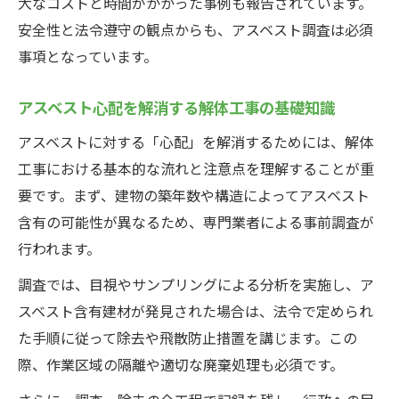
大なコストと時間がかかった事例も報告されています。
アスベスト事前調査が解体工事で重要な根
安全性と法令遵守の観点からも、アスベスト調査は必須
拠
事項となっています。
解体工事アスベスト心配を減らす建材チェ
ック法
アスベスト心配を解消する解体工事の基礎知識
アスベスト解体工事で必須となる調査の流
アスベストに対する「心配」を解消するためには、解体
れ
工事における基本的な流れと注意点を理解することが重
解体工事で知るべきアスベスト調査の実務
要です。まず、建物の築年数や構造によってアスベスト
トラブル回避のポイントを解体工事で実践する
含有の可能性が異なるため、専門業者による事前調査が
方法
行われます。
解体工事でアスベストトラブルを防ぐ対策
調査では、目視やサンプリングによる分析を実施し、ア
法
スベスト含有建材が発見された場合は、法令で定められ
近隣への配慮とアスベスト調査の実践ポイ
た手順に従って除去や飛散防止措置を講じます。この
ント
際、作業区域の隔離や適切な廃棄処理も必須です。
アスベスト解体工事で発生しやすい問題例