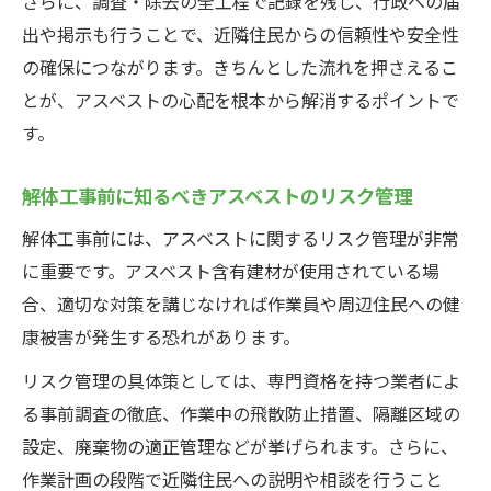
さらに、調査・除去の全工程で記録を残し、行政への届
と対処法
出や掲示も行うことで、近隣住民からの信頼性や安全性
解体工事アスベスト心配時の相談先と対応
の確保につながります。きちんとした流れを押さえるこ
手順
とが、アスベストの心配を根本から解消するポイントで
アスベスト調査を徹底し解体工事を安全に
す。
進める
解体工事前に知るべきアスベストのリスク管理
アスベスト調査費用の目安や補助金の活用法
解体工事前には、アスベストに関するリスク管理が非常
解体工事アスベスト調査費用の相場を知る
に重要です。アスベスト含有建材が使用されている場
アスベスト解体工事の費用と補助金最新情
合、適切な対策を講じなければ作業員や周辺住民への健
報
康被害が発生する恐れがあります。
解体工事アスベスト調査費用を抑えるコツ
リスク管理の具体策としては、専門資格を持つ業者によ
アスベスト調査費用補助金の申請ポイント
る事前調査の徹底、作業中の飛散防止措置、隔離区域の
解体工事アスベスト費用の見積もり注意点
設定、廃棄物の適正管理などが挙げられます。さらに、
届出義務や書類作成で押さえるべき注意点
作業計画の段階で近隣住民への説明や相談を行うこと