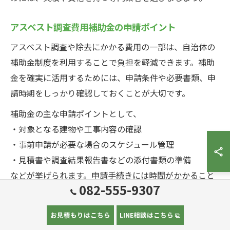
アスベスト調査費用補助金の申請ポイント
アスベスト調査や除去にかかる費用の一部は、自治体の
補助金制度を利用することで負担を軽減できます。補助
金を確実に活用するためには、申請条件や必要書類、申
請時期をしっかり確認しておくことが大切です。
補助金の主な申請ポイントとして、
・対象となる建物や工事内容の確認
・事前申請が必要な場合のスケジュール管理
・見積書や調査結果報告書などの添付書類の準備
などが挙げられます。申請手続きには時間がかかること
082-555-9307
も多く、早めの準備が成功のカギとなります。
また、補助金制度は年度ごとに内容が変わる場合もある
お見積もりはこちら
LINE相談はこちら
ため、最新情報を自治体の窓口や公式サイトで確認しま