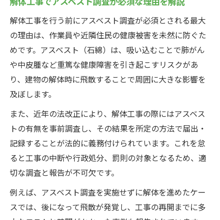
解体工事でアスベスト調査が必須な理由を解説
解体工事で法的義務を正しく理解するには
解体工事を行う前にアスベスト調査が必須とされる最大
解体工事の法的義務とアスベスト対応の要
の理由は、作業員や近隣住民の健康被害を未然に防ぐた
点
めです。アスベスト（石綿）は、吸い込むことで肺がん
アスベスト調査義務を解体工事で守るポイ
や中皮腫など重篤な健康障害を引き起こすリスクがあ
ント
り、建物の解体時に飛散することで周囲に大きな影響を
解体工事アスベスト届出の注意点と流れを
及ぼします。
解説
また、近年の法改正により、解体工事の際にはアスベス
解体工事で罰則を回避する法令遵守のコツ
トの有無を事前調査し、その結果を所定の方法で届出・
アスベスト調査義務違反によるリスク対策
記録することが法的に義務付けられています。これを怠
法
ると工事の中断や行政処分、罰則の対象となるため、適
アスベスト含有建材の事前調査が欠かせない理
切な調査と報告が不可欠です。
由
例えば、アスベスト調査を実施せずに解体を進めたケー
解体工事でアスベスト建材を見逃さない調
スでは、後になって飛散が発覚し、工事の再開までに多
査法