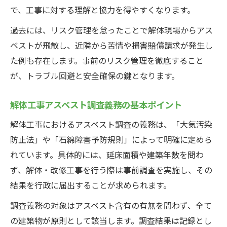
解体工事アスベスト届出書類の作成ポイン
で、工事に対する理解と協力を得やすくなります。
ト
過去には、リスク管理を怠ったことで解体現場からアス
アスベスト解体工事の届出義務を実践する
ベストが飛散し、近隣から苦情や損害賠償請求が発生し
方法
た例も存在します。事前のリスク管理を徹底すること
解体工事でアスベスト届出を確実に行う手
が、トラブル回避と安全確保の鍵となります。
順
アスベスト調査結果の記録と保存の重要性
解体工事アスベスト調査義務の基本ポイント
解体工事で書類不備を防ぐアスベスト対応
解体工事におけるアスベスト調査の義務は、「大気汚染
策
防止法」や「石綿障害予防規則」によって明確に定めら
れています。具体的には、延床面積や建築年数を問わ
ず、解体・改修工事を行う際は事前調査を実施し、その
結果を行政に届出することが求められます。
調査義務の対象はアスベスト含有の有無を問わず、全て
の建築物が原則として該当します。調査結果は記録とし