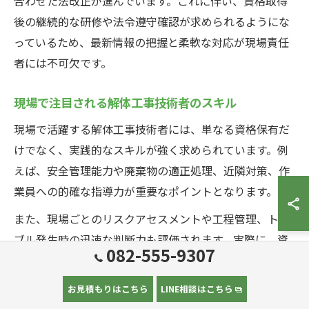
合わせた法改正が進んでいます。これに伴い、資格取得
後の継続的な研修や法令遵守確認が求められるようにな
っているため、最新情報の把握と柔軟な対応が現場責任
者には不可欠です。
現場で注目される解体工事技術者のスキル
現場で活躍する解体工事技術者には、単なる資格保有だ
けでなく、実践的なスキルが強く求められています。例
えば、安全管理能力や廃棄物の適正処理、近隣対策、作
業員への的確な指導力が重要なポイントとなります。
また、現場ごとのリスクアセスメントや工程管理、トラ
ブル発生時の迅速な判断力も評価されます。実際に、資
082-555-9307
格を取得しただけでは現場責任者として認められず、こ
れらのスキルを実務で発揮できることが、信頼される責
お見積もりはこちら
LINE相談はこちら
任者への大きなステップとなります。経験を積みなが