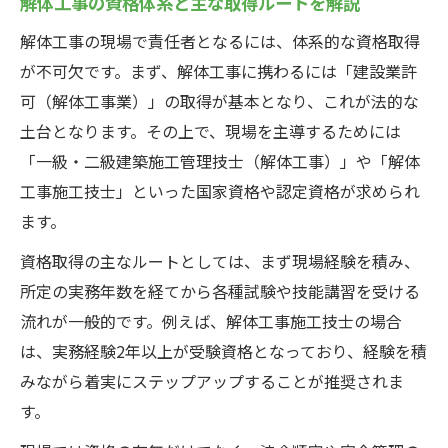
解体工事の資格体系と主な取得ルートを解説
解体工事における安全管理と技術力の重要
解体工事の現場で責任者となるには、体系的な資格取得
性
が不可欠です。まず、解体工事に携わるには「建設業許
責任者が知るべき廃棄物処理と分別解体の
可（解体工事業）」の取得が基本となり、これが法的な
知識
土台となります。その上で、現場を主導するためには
主任技術者や作業主任者の実務上の違い
「一級・二級建築施工管理技士（解体工事）」や「解体
解体工事で求められる現場指揮力と対応力
工事施工技士」といった国家資格や認定資格が求められ
ます。
スムーズな資格取得を目指す解体工事の道
解体工事資格の効率的な取得ステップ解説
資格取得の主なルートとしては、まず現場経験を積み、
解体作業主任者資格や講習の選び方と注意
所定の実務年数を経てから各種試験や技能講習を受ける
点
流れが一般的です。例えば、解体工事施工技士の場合
は、実務経験2年以上が受験資格となっており、経験を積
解体工事施工技士取得のための学習法
みながら着実にステップアップすることが推奨されま
実務経験を活かした解体工事資格取得方法
す。
解体工事資格講習の日程や申込手続きの流