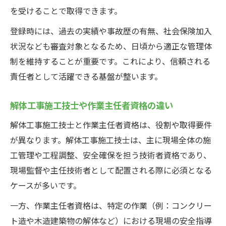
解体工事資格に関する法改正の最新情報
を受けることで取得できます。
現場で注目される解体工事技術者のスキル
登録時には、過去の実績や事故歴の有無、社会保険加入
現場で信頼される責任者への成長ポイント
状況なども審査対象となるため、日頃から適正な管理体
制を維持することが重要です。これにより、信頼される
解体工事現場で信頼を集める責任者の条件
責任者として活躍できる基盤が整います。
コミュニケーション力が活きる解体工事現
場
解体工事施工技士や作業主任者資格の違い
資格取得後に現場で実践すべき行動指針
解体工事施工技士と作業主任者資格は、役割や取得要件
解体工事責任者に必要なリーダーシップ力
が異なります。解体工事施工技士は、主に現場全体の施
現場トラブル時の解体工事責任者の対応術
工管理や工程調整、安全確保を担う技術者資格であり、
現場監督や主任技術者として配置される際に必須となる
ケースが多いです。
一方、作業主任者資格は、特定の作業（例：コンクリー
ト造や木造建築物の解体など）における現場の安全指導