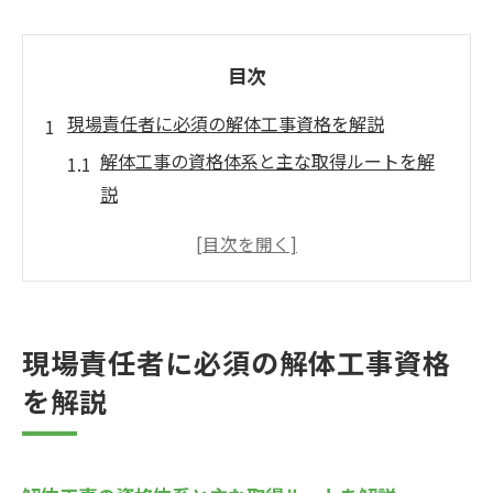
目次
現場責任者に必須の解体工事資格を解説
解体工事の資格体系と主な取得ルートを解
説
解体工事責任者が押さえるべき登録要件と
は
解体工事施工技士や作業主任者資格の違い
解体工事に必要な講習内容と受講ポイント
現場責任者に必須の解体工事資格
現場責任者を目指す解体工事資格取得の流
を解説
れ
解体工事で求められる責任者の役割と技術
解体工事現場で担う責任者の基本的な役割