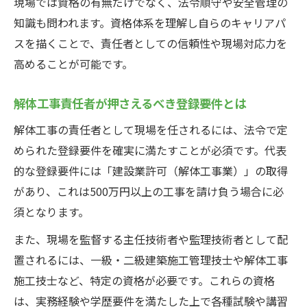
現場では資格の有無だけでなく、法令順守や安全管理の
れ
知識も問われます。資格体系を理解し自らのキャリアパ
作業主任者講習が現場で活きる理由
スを描くことで、責任者としての信頼性や現場対応力を
解体工事現場で作業主任者講習が役立つ場
高めることが可能です。
面
作業主任者資格が現場責任者に必要な理由
解体工事責任者が押さえるべき登録要件とは
木造解体作業主任者講習取得のメリット
解体工事の責任者として現場を任されるには、法令で定
解体工事で求められる作業主任者の役割
められた登録要件を確実に満たすことが必須です。代表
現場の安全管理に強い作業主任者資格の効
的な登録要件には「建設業許可（解体工事業）」の取得
果
があり、これは500万円以上の工事を請け負う場合に必
解体工事技術者資格の最新動向を知ろう
須となります。
解体工事技術者資格の近年の動向とポイン
また、現場を監督する主任技術者や監理技術者として配
ト
置されるには、一級・二級建築施工管理技士や解体工事
解体工事施工技士資格はいらないのか検証
施工技士など、特定の資格が必要です。これらの資格
監理技術者資格が解体工事で果たす役割
は、実務経験や学歴要件を満たした上で各種試験や講習