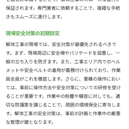
保証されます。専門業者に依頼することで、複雑な手続
写真で見る専門家の技
きもスムーズに進行します。
現場での問題解決事例
専門家から学ぶ成功の秘訣
現場安全対策の初期設定
解体工事の記録写真で見る建物の変遷
解体工事の現場では、安全対策が最優先されるべきで
解体前の状態と現地調査
す。まず、現場周辺に安全柵やバリケードを設置し、一
解体過程の記録とその意義
般の立ち入りを防ぎます。また、工事エリア内でのヘル
重機と作業員の動き
メットや安全ベルトの着用が義務付けられており、作業
解体中の重要な瞬間
員全員がこれを徹底します。さらに、重機の操作におい
ては、事前に操作方法や安全対策についての研修を受け
完了後の現場と次のステップ
ることが重要です。作業中の粉塵や騒音に対しても、適
ビフォーアフターで見る変化
切な防護策を講じることで、周囲の環境保全に寄与しま
解体工事の未来新技術と環境への配慮
す。解体工事の安全対策は、事前の計画と作業中の厳重
最新の解体技術とは
な管理が鍵となります。
環境に優しい解体方法