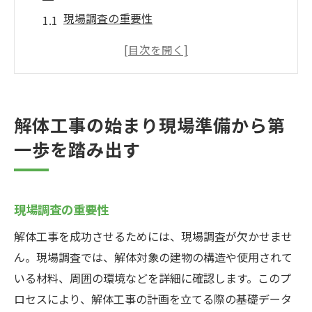
現場調査の重要性
解体計画の立案とその手順
必要な許可と書類の準備
現場安全対策の初期設定
近隣住民への説明と事前対応
解体工事の始まり現場準備から第
重機や資材の搬入手順
一歩を踏み出す
解体工事の進行状況重機と専門技術の役割
重機の種類とその役割
重機オペレーターの技術と重要性
現場調査の重要性
専門技術を駆使した効率的な解体
解体工事を成功させるためには、現場調査が欠かせませ
現場でのコミュニケーションとチームワー
ん。現場調査では、解体対象の建物の構造や使用されて
ク
いる材料、周囲の環境などを詳細に確認します。このプ
ロセスにより、解体工事の計画を立てる際の基礎データ
安全確認とリスク管理