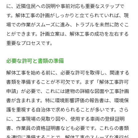
近隣住民への報告と対応
に、近隣住民への説明や事前対応も重要なステップで
写真で見る完成後の現場
す。解体工事の計画がしっかりと立てられていれば、現
解体工事の現場安全対策の重要性と具体的方法
場での作業がスムーズに進み、トラブルを未然に防ぐこ
とができます。計画立案は、解体工事の成功を左右する
安全対策の基本原則
重要なプロセスです。
安全装備とその使い方
作業員の安全教育
必要な許可と書類の準備
現場巡視と安全確認
解体工事を始める前に、必要な許可を取得し、関連する
事故防止策と緊急対応
書類を準備することが不可欠です。まず「解体工事許可
写真で見る安全対策の実践
申請」が必要で、これには建物の詳細な図面や工事計画
解体工事の裏側専門家の知識と経験が生きる瞬
書が含まれます。特に環境影響評価の報告書は、環境保
間
護を重視する自治体で求められることが多いです。さら
解体のプロフェッショナルとは
に、工事現場の見取り図や、使用する車両の登録証明
現場での判断力と経験
書、作業員の資格証明書なども必要です。これらの書類
を適切に準備することで、解体工事のスムーズな進行が
専門知識を活かした解体工事