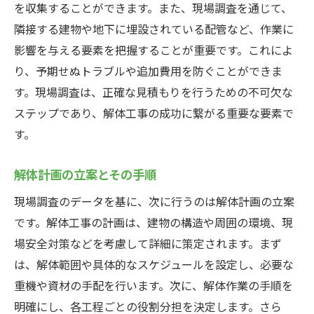
を収集することができます。また、現場調査を通じて、
写真で見る重機の活躍
隣接する建物や地下に埋設されている配管など、作業に
解体工事の転機予期せぬ問題とその対応策
影響を与える要素を把握することが重要です。これによ
地盤の問題とその対応
り、予期せぬトラブルや追加費用を防ぐことができま
悪天候時の対策
す。現場調査は、正確な見積もりを行うための不可欠な
周辺環境への影響とその対策
ステップであり、解体工事の成功に繋がる重要な要素で
作業中のトラブル事例と解決方法
す。
緊急時の対応マニュアル
解体計画の立案とその手順
実際の現場から学ぶ教訓
現場調査のデータを基に、次に行うのは解体計画の立案
解体工事の完成後現場の清理と次のステップ
です。解体工事の計画は、建物の構造や周囲の環境、現
完了検査の手順
場安全対策などを考慮して詳細に策定されます。まず
廃棄物の処理とリサイクル
は、解体範囲や具体的なスケジュールを設定し、必要な
現場の清掃と整備
重機や資材の手配を行います。次に、解体作業の手順を
次の工事に向けた準備
明確にし、各工程ごとの役割分担を決定します。さら