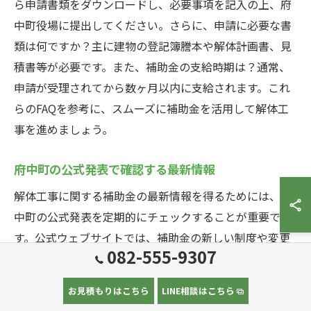
ら申請書類をダウンロードし、必要事項を記入の上、府
中町役場に提出してください。さらに、申請に必要な書
類は何ですか？主に建物の登記簿謄本や解体計画書、見
積書等が必要です。また、補助金の支給時期は？通常、
申請が受理されてから数ヶ月以内に支給されます。これ
らのFAQを参考に、スムーズに補助金を活用して解体工
事を進めましょう。
府中町の公式発表で確認する最新情報
解体工事に関する補助金の最新情報を得るためには、府
中町の公式発表を定期的にチェックすることが重要で
す。公式ウェブサイトでは、補助金の新しい制度や変更
082-555-9307
点、申請期間などが随時更新されます。また、府中町役
場からの広報誌や掲示板も有益な情報源となります。特
お見積もりはこちら
LINE相談はこちら
に、年度末や新年度の開始時期には、補助金制度の見直