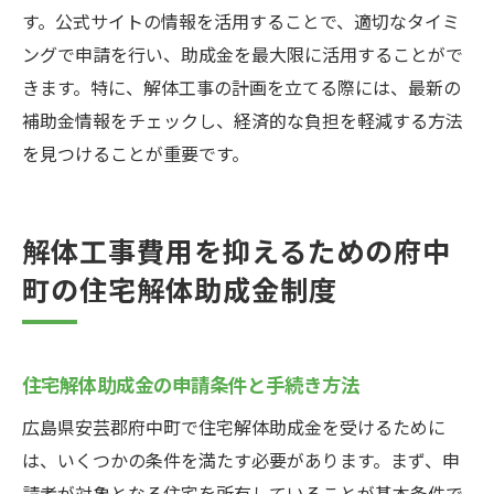
ング
す。公式サイトの情報を活用することで、適切なタイミ
最大限に補助金を活用した解体工事の実例
ングで申請を行い、助成金を最大限に活用することがで
地域と協力して補助金を有効に活用する方
きます。特に、解体工事の計画を立てる際には、最新の
法
補助金情報をチェックし、経済的な負担を軽減する方法
府中町で解体工事費用を削減するためのエコ助
を見つけることが重要です。
成金の活用術
エコ助成金で実現する低コスト解体工事
解体工事費用を抑えるための府中
リサイクル材の活用でエコ助成金を受け取
町の住宅解体助成金制度
る
エコ助成金を活用した環境に優しい工法の
紹介
住宅解体助成金の申請条件と手続き方法
エコ助成金を利用するための具体的な手順
広島県安芸郡府中町で住宅解体助成金を受けるために
低環境負荷の解体工事プロジェクト事例
は、いくつかの条件を満たす必要があります。まず、申
エコ助成金の利用で地域社会に貢献する方
請者が対象となる住宅を所有していることが基本条件で