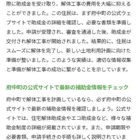
際に助成金を受け取り、解体工事の費用を大幅に抑える
る方法
ことができました。この住民は、まず府中町の公式ウェ
住民が知っておくべき助成金の活用法
ブサイトで助成金の詳細を確認し、必要な書類を準備し
工事会社と協力して助成金を最大限に活用
ました。申請が受理され、審査を通過した後、助成金が
助成金を利用するための地域の取り組み
交付され解体工事が開始されました。結果的に、住民は
スムーズに解体を完了し、新しい土地利用計画に向けた
住民の声：助成金を利用して解体工事を成
準備が整いました。このような実績は、適切な情報収集
功させた事例
と準備が解体工事の成功に繋がることを示しています。
府中町の解体工事に関する補助金制度を最大限
に活用する方法
府中町の公式サイトで最新の補助金情報をチェック
補助金制度をフル活用するための戦略
府中町で解体工事を計画しているなら、必ず府中町の公
効率的に補助金を利用するためのタイミン
式サイトで最新の補助金情報を確認しましょう。公式サ
グ
イトでは、住宅解体助成金やエコ助成金など、様々な補
補助金制度と併用できるその他の支援策
助金制度の詳細が掲載されています。また、申請期限や
解体工事計画と補助金申請の最適なタイミ
必要書類、申請手続きの手順も詳しく説明されていま