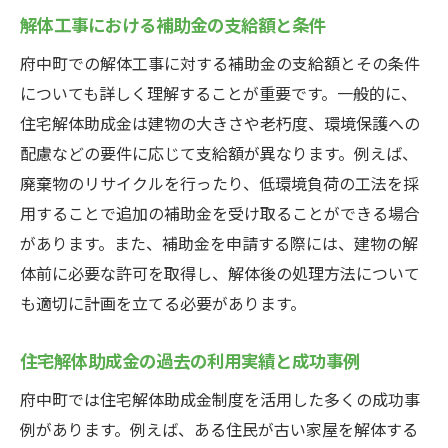
府中町での解体工事に利用できる最新の補助金
解体工事における補助金の支給額と条件
制度とは
府中町での解体工事に対する補助金の支給額とその条件
最新の補助金制度の概要と対象者
についても詳しく理解することが重要です。一般的に、
今年度の補助金制度の変更点と注意点
住宅解体助成金は建物の大きさや老朽度、環境保護への
新しい補助金制度を利用するためのポイン
配慮などの要件に応じて支給額が異なります。例えば、
ト
廃棄物のリサイクルを行ったり、低環境負荷の工法を採
用することで追加の補助金を受け取ることができる場合
補助金制度の見直しと今後の展望
があります。また、補助金を申請する際には、建物の解
最新の補助金制度に関するFAQ
体前に必要な許可を取得し、解体後の処理方法について
府中町の公式発表で確認する最新情報
も適切に計画を立てる必要があります。
解体工事を計画中の府中町住民必見の助成金活
用法
住宅解体助成金の過去の利用実績と成功事例
解体工事の計画段階で知っておきたい助成
府中町では住宅解体助成金制度を活用した多くの成功事
金情報
例があります。例えば、ある住民が古い家屋を解体する
助成金を利用して工事費用を大幅に削減す