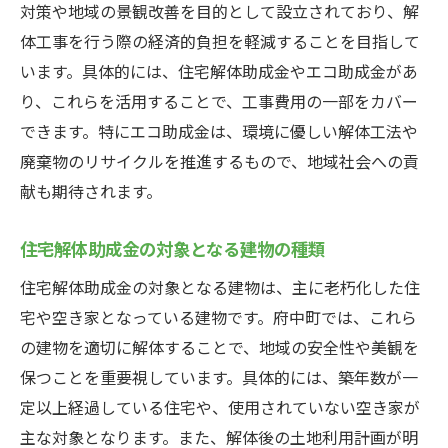
対策や地域の景観改善を目的として設立されており、解
ト
体工事を行う際の経済的負担を軽減することを目指して
助成金を利用した解体工事の事例紹介
います。具体的には、住宅解体助成金やエコ助成金があ
府中町の住宅解体助成金のメリットとは
り、これらを活用することで、工事費用の一部をカバー
できます。特にエコ助成金は、環境に優しい解体工法や
助成金を受けるための必要書類と提出方法
廃棄物のリサイクルを推進するもので、地域社会への貢
工事前に知っておきたい助成金利用の注意
献も期待されます。
点
エコ助成金で環境に優しい解体工事を府中町で
住宅解体助成金の対象となる建物の種類
実現する方法
住宅解体助成金の対象となる建物は、主に老朽化した住
環境に配慮した解体工事のためのエコ助成
宅や空き家となっている建物です。府中町では、これら
金とは
の建物を適切に解体することで、地域の安全性や美観を
エコ助成金を受けるための条件と申請プロ
保つことを重要視しています。具体的には、築年数が一
セス
定以上経過している住宅や、使用されていない空き家が
リサイクル工法でエコ助成金を活用する方
主な対象となります。また、解体後の土地利用計画が明