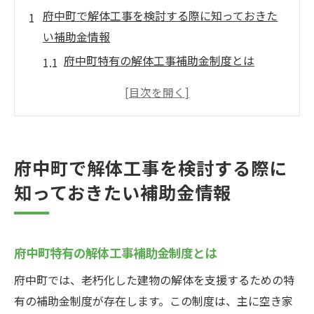
府中町で解体工事を検討する際に知っておきた
い補助金情報
府中町特有の解体工事補助金制度とは
住宅解体助成金の対象となる建物の種類
補助金制度の申請期限と注意点
解体工事における補助金の支給額と条件
住宅解体助成金の過去の利用実績と成功事
府中町で解体工事を検討する際に
例
知っておきたい補助金情報
府中町の公式サイトで最新の補助金情報を
チェック
解体工事費用を抑えるための府中町の住宅解体
府中町特有の解体工事補助金制度とは
助成金制度
府中町では、老朽化した建物の解体を支援するための特
住宅解体助成金の申請条件と手続き方法
有の補助金制度が存在します。この制度は、主に空き家
解体工事の見積もりと補助金適用のポイン