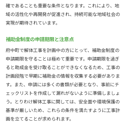
法
確であることも重要な条件となります。これにより、地
低環境負荷の解体工事のための技術とエコ
域の活性化や再開発が促進され、持続可能な地域社会の
助成金
実現が期待されています。
エコ助成金を利用した解体工事の成功事例
補助金制度の申請期限と注意点
府中町で取り組む環境保全と解体工事の関
係
府中町で解体工事を計画中の方にとって、補助金制度の
府中町の解体工事における補助金申請のステッ
申請期限を守ることは極めて重要です。申請期限を過ぎ
プバイステップガイド
ると助成金を受け取ることができなくなるため、工事の
解体工事の補助金申請のための事前準備
計画段階で早期に補助金の情報を収集する必要がありま
す。また、申請には多くの書類が必要となり、事前にチ
申請書類の記入方法と注意点
ェックリストを作成して漏れがないように準備しましょ
補助金申請のための必要な証拠資料とは
う。とりわけ解体工事に関しては、安全面や環境保護の
申請手続きの流れとスケジュール管理
基準が厳しいため、これらの条件を満たすように工事計
補助金申請後の進捗確認方法
画を立てることが求められます。
申請が通らなかった場合の対応策