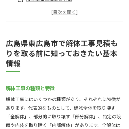
広島県東広島市での解体工事の需要と供給
解体工事の法的要件と許可手続き
解体工事にかかる一般的な費用の相場
解体工事業者の選び方と注意点
広島県東広島市で解体工事見積も
解体工事の進め方とスケジュール
りを取る前に知っておきたい基本
解体工事の見積もりを比較する際のポイント広
情報
島県東広島市
複数の見積もりを取る重要性
見積もりに含まれるべき必須項目
解体工事の種類と特徴
見積もり価格の比較方法
解体工事にはいくつかの種類があり、それぞれに特徴が
業者ごとのサービス内容確認
あります。代表的なものとして、建物全体を取り壊す
追加料金の発生条件と対策
「全解体」、部分的に取り壊す「部分解体」、特定の設
備や内装を取り除く「内部解体」があります。全解体は
見積もりの透明性を確認する方法