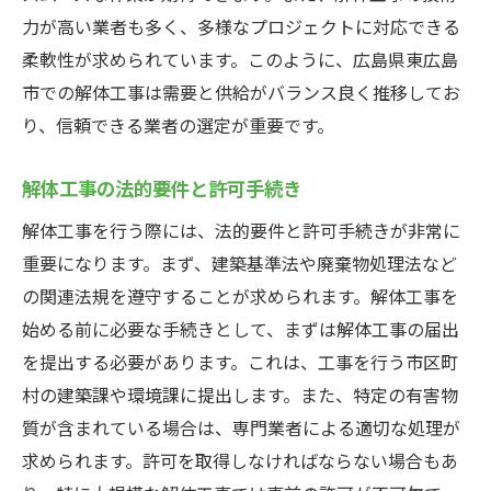
工事期間とスケジュールの確認
力が高い業者も多く、多様なプロジェクトに対応できる
安全対策と環境対策の内容確認
柔軟性が求められています。このように、広島県東広島
契約前に確認すべき重要事項
市での解体工事は需要と供給がバランス良く推移してお
信頼できる解体工事業者を見つけるための広島
り、信頼できる業者の選定が重要です。
県東広島市でのアプローチ
解体工事の法的要件と許可手続き
信頼できる業者の選定基準
過去の実績と評判の確認方法
解体工事を行う際には、法的要件と許可手続きが非常に
重要になります。まず、建築基準法や廃棄物処理法など
業者の資格と認証の確認
の関連法規を遵守することが求められます。解体工事を
契約前の業者との面談ポイント
始める前に必要な手続きとして、まずは解体工事の届出
業者の対応品質とコミュニケーション
を提出する必要があります。これは、工事を行う市区町
地元での口コミや紹介を活用する方法
村の建築課や環境課に提出します。また、特定の有害物
解体工事見積もりを取る際に避けるべき落とし
質が含まれている場合は、専門業者による適切な処理が
穴とその対策
求められます。許可を取得しなければならない場合もあ
見積もりの不透明さに注意