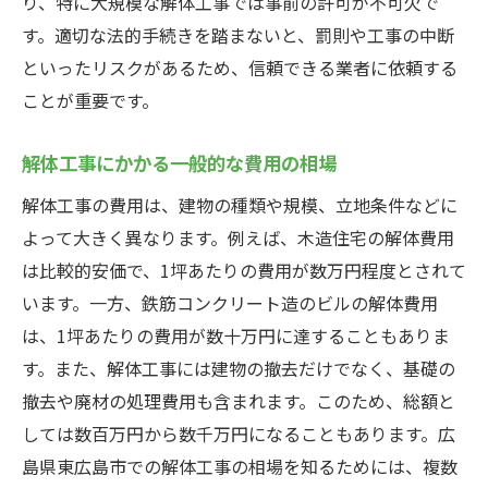
り、特に大規模な解体工事では事前の許可が不可欠で
追加料金の発生条件の確認
す。適切な法的手続きを踏まないと、罰則や工事の中断
契約内容の不明点をクリアにする
といったリスクがあるため、信頼できる業者に依頼する
ことが重要です。
工事中のトラブル防止策
業者の信頼性を事前に確認する
解体工事にかかる一般的な費用の相場
安すぎる見積もりのリスクと対策
解体工事の費用は、建物の種類や規模、立地条件などに
複数の見積もりを取ることで解体工事の安心感
よって大きく異なります。例えば、木造住宅の解体費用
を得る方法
は比較的安価で、1坪あたりの費用が数万円程度とされて
複数の見積もり取得のメリット
います。一方、鉄筋コンクリート造のビルの解体費用
見積もり比較時の注意点
は、1坪あたりの費用が数十万円に達することもありま
業者選定の際の重要ポイント
す。また、解体工事には建物の撤去だけでなく、基礎の
見積もりに基づく予算調整方法
撤去や廃材の処理費用も含まれます。このため、総額と
安価な見積もりに潜むリスクの見極め方
しては数百万円から数千万円になることもあります。広
島県東広島市での解体工事の相場を知るためには、複数
最適な見積もりを選ぶための判断基準