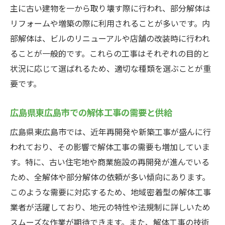
主に古い建物を一から取り壊す際に行われ、部分解体は
現場調査の重要性と解体工事見積もりにおける
リフォームや増築の際に利用されることが多いです。内
具体的な確認方法
部解体は、ビルのリニューアルや店舗の改装時に行われ
現場調査の目的とメリット
ることが一般的です。これらの工事はそれぞれの目的と
現場調査で確認すべきポイント
状況に応じて選ばれるため、適切な種類を選ぶことが重
現場調査の際の質問事項例
要です。
現場調査後の見積もりの再確認
見積もりに反映される現場調査結果
広島県東広島市での解体工事の需要と供給
現場調査の費用とその負担について
広島県東広島市では、近年再開発や新築工事が盛んに行
解体工事見積もりの内容を正確に理解するため
われており、その影響で解体工事の需要も増加していま
のチェックリスト
す。特に、古い住宅地や商業施設の再開発が進んでいる
ため、全解体や部分解体の依頼が多い傾向にあります。
見積もり書の基本構成と見方
このような需要に対応するため、地域密着型の解体工事
費用の内訳とその確認方法
業者が活躍しており、地元の特性や法規制に詳しいため
作業内容と範囲の詳細確認
スムーズな作業が期待できます。また、解体工事の技術