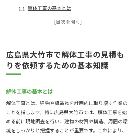
解体工事の基本とは
広島県大竹市の建築規制を理解する
見積もり依頼の前に知っておくべきこと
広島県大竹市の解体工事業者選びのコツ
解体工事の見積もり項目とその内容
広島県大竹市で解体工事の見積も
広島県大竹市での解体工事に必要な書類
りを依頼するための基本知識
解体工事の見積もり取得の重要性広島県大竹市
での具体例
見積もり取得がなぜ重要か
解体工事の基本とは
広島県大竹市での見積もり取得事例
解体工事とは、建物や構造物を計画的に取り壊す作業の
適正な費用を把握するための見積もり
ことを指します。特に広島県大竹市では、解体工事を始
不正な見積もりを避けるための方法
める前に現地調査を行い、建物の材質や構造、周囲の環
境をしっかりと把握することが重要です。これにより、
広島県大竹市の解体工事にかかる費用の例