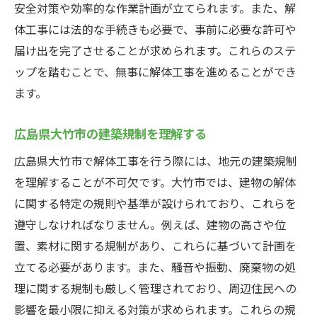
安全対策や効率的な作業計画が立てられます。また、解
見積もり比較の重要性
体工事には法的な手続きも必要で、事前に必要な許可や
広島県大竹市で解体工事を頼む前に知っておく
届け出を完了させることが求められます。これらのステ
べきポイント
ップを踏むことで、無事に解体工事を進めることができ
解体工事の準備と手順
ます。
広島県大竹市特有の法令と規制
解体工事の安全対策
広島県大竹市の建築規制を理解する
費用を抑えるためのポイント
広島県大竹市で解体工事を行う際には、地元の建築規制
質の高い業者を選ぶためのチェックリスト
を理解することが不可欠です。大竹市では、建物の解体
広島県大竹市での解体工事の成功事例
に関する特定の規則や基準が設けられており、これらを
遵守しなければなりません。例えば、建物の高さや位
安心して解体工事を依頼するための見積もり取
置、素材に関する規制があり、これらに基づいて計画を
得方法広島県大竹市編
立てる必要があります。また、騒音や振動、廃棄物の処
信頼できる業者の見分け方
理に関する規制も厳しく管理されており、周辺住民への
広島県大竹市での業者選びの注意点
影響を最小限に抑える対策が求められます。これらの規