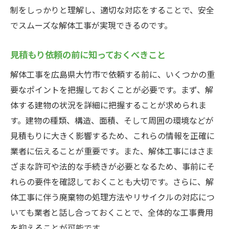
見積もり取得の流れとそのポイント
制をしっかりと理解し、適切な対応をすることで、安全
見積もり依頼時の重要な質問事項
でスムーズな解体工事が実現できるのです。
広島県大竹市の解体工事業者の比較方法
見積もりに含まれるべき項目
見積もり依頼の前に知っておくべきこと
広島県大竹市で解体工事を成功させるための見
解体工事を広島県大竹市で依頼する前に、いくつかの重
積もりチェックポイント
要なポイントを把握しておくことが必要です。まず、解
見積もりの信ぴょう性を確認する方法
体する建物の状況を詳細に把握することが求められま
す。建物の種類、構造、面積、そして周囲の環境などが
見積もり内容の詳細確認
見積もりに大きく影響するため、これらの情報を正確に
追加料金に注意
業者に伝えることが重要です。また、解体工事にはさま
広島県大竹市の解体工事業者間の相違点
ざまな許可や法的な手続きが必要となるため、事前にそ
見積もりの更新と再確認
れらの要件を確認しておくことも大切です。さらに、解
見積もりをもとにした予算管理
体工事に伴う廃棄物の処理方法やリサイクルの対応につ
解体工事の見積もりの取り方広島県大竹市のケ
いても業者と話し合っておくことで、全体的な工事費用
ーススタディ
を抑えることが可能です。