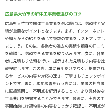
具体的な事例紹介
広島県大竹市の解体工事業者選びのコツ
広島県大竹市での見積もり取得のプロセス
見積もり取得における失敗事例
広島県大竹市で解体工事業者を選ぶ際には、信頼性と実
績が重要なポイントとなります。まず、インターネット
見積もり取得の成功事例
や知人からの紹介を通じて複数の業者をリストアップし
広島県大竹市の解体工事市場の動向
ましょう。その後、各業者の過去の実績や顧客の口コミ
見積もりを取得する際の注意点
を確認し、信頼できる業者を絞り込みます。次に、各業
広島県大竹市で解体工事を依頼する際の見積も
者に見積もり依頼を行い、提示された見積もり内容を比
りの注意点
較検討します。この際、単に費用だけでなく、提供され
見積もりにおける盲点
るサービスの内容や対応の速さ、丁寧さもチェックポイ
業者選びの落とし穴
ントです。また、現地調査を行う際には、業者の担当者
見積もり内容のトラブル回避方法
に直接質問し、不明点を解消することで、より具体的な
広島県大竹市での解体工事にかかるリスク
工事費用を把握することができます。最後に、実際の工
事開始前には契約書の内容をしっかり確認し、不明点が
見積もりの適正価格を判断する方法