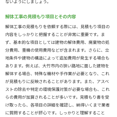
ないようにしましょう。
解体工事のスケジュールと見積もりの関係
解体工事の費用を抑えるための見積もり術広島
解体工事の見積もり項目とその内容
県大竹市バージョン
解体工事の見積もりを依頼する際には、見積もり項目の
コスト削減のためのテクニック
内容をしっかりと把握することが非常に重要です。ま
広島県大竹市での安価な業者の見つけ方
ず、基本的な項目としては建物の解体費用、廃棄物の処
見積もり交渉のポイント
分費用、重機の使用費用などが含まれます。さらに、立
複数の見積もりを比較する方法
地条件や建物の構造によって追加費用が発生する場合も
無駄な費用を省くためのチェックポイント
あります。例えば、大竹市内の狭い路地に面した建物を
広島県大竹市の解体工事費用の相場
解体する場合、特殊な機材や手作業が必要となり、これ
が見積もりに反映されることがあります。また、アスベ
ストの除去や特定の環境保護対策が必要な場合も、これ
らの費用が加算されることが多いです。見積もり書を受
け取ったら、各項目の詳細を確認し、納得いくまで業者
に質問することが肝心です。しっかりと理解すること