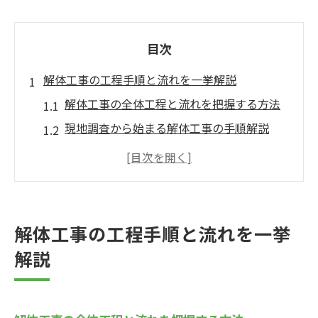
目次
解体工事の工程手順と流れを一挙解説
解体工事の全体工程と流れを把握する方法
現地調査から始まる解体工事の手順解説
木造解体やRCの手順と工程の違い
解体工事の流れに沿った作業ポイント
解体工事の工程表活用による進行管理
事前準備から学ぶ解体工事の進め方
解体工事の工程手順と流れを一挙
解体工事に必要な事前準備と確認事項
解説
届出や法令対応を解体工事前に押さえる
解体工事の準備でトラブルを防ぐポイント