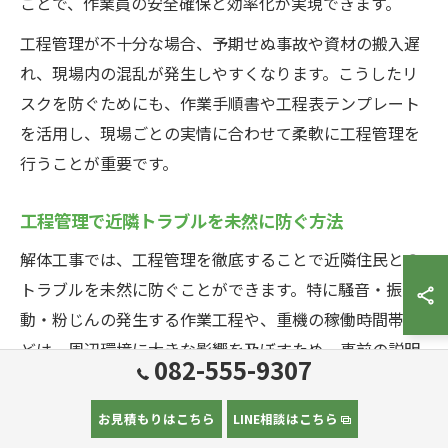
ことで、作業員の安全確保と効率化が実現できます。
工程管理が不十分な場合、予期せぬ事故や資材の搬入遅
れ、現場内の混乱が発生しやすくなります。こうしたリ
スクを防ぐためにも、作業手順書や工程表テンプレート
を活用し、現場ごとの実情に合わせて柔軟に工程管理を
行うことが重要です。
工程管理で近隣トラブルを未然に防ぐ方法
解体工事では、工程管理を徹底することで近隣住民との
トラブルを未然に防ぐことができます。特に騒音・振
動・粉じんの発生する作業工程や、重機の稼働時間帯な
どは、周辺環境に大きな影響を及ぼすため、事前の説明
082-555-9307
と工程表の提示が効果的です。
代表的な具体策として、工程表や作業手順書に近隣説明
お見積もりはこちら
LINE相談はこちら