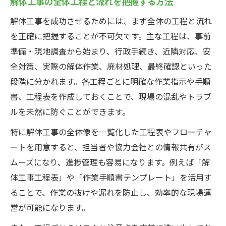
解体工事の全体工程と流れを把握する方法
解体工事前の近隣対応と安全対策の重要性
資格や許可が必要な解体工事の準備方法
解体工事を成功させるためには、まず全体の工程と流れ
を正確に把握することが不可欠です。主な工程は、事前
解体工事に役立つ工程表の作成ポイント
準備・現地調査から始まり、行政手続き、近隣対応、安
解体工事工程表の基本構成と作成手順
全対策、実際の解体作業、廃材処理、最終確認といった
工程表記入例から学ぶ解体工事の見える化
段階に分かれます。各工程ごとに明確な作業指示や手順
エクセルで作成する解体工事工程表のコツ
書、工程表を作成しておくことで、現場の混乱やトラブ
フローチャート活用による工程表の工夫
ルを未然に防ぐことができます。
解体工事工程表で作業管理を最適化する方
特に解体工事の全体像を一覧化した工程表やフローチャ
法
ートを用意すると、担当者や協力会社との情報共有がス
最適な解体工事手順書で効率アップ
ムーズになり、進捗管理も容易になります。例えば「解
解体工事手順書で作業効率を高める工夫
体工事工程表」や「作業手順書テンプレート」を活用す
作業手順書テンプレート活用のポイント
ることで、作業の抜けや漏れを防止し、効率的な現場運
安全管理に役立つ解体工事手順書の作成法
営が可能になります。
手順書を用いた現場の標準化と品質向上