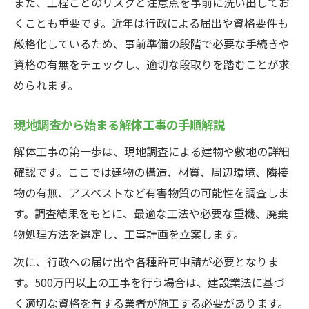
また、工程ごとのリスクと注意点を事前に洗い出してお
手順書で解体工事の段取りを可視化する方
くことも重要です。近年は行政による届出や資格要件も
法
厳格化しているため、事前準備の段階で必要な手続きや
トラブル回避に欠かせない現場工程管理
資格の有無をチェックし、適切な段取りを踏むことが求
められます。
解体工事の現場工程管理で防ぐリスク
工程管理で近隣トラブルを未然に防ぐ方法
現地調査から始まる解体工事の手順解説
スケジュール遅延を防ぐ解体工事管理術
解体工事の第一歩は、現地調査による建物や敷地の詳細
現場で役立つ解体工事の工程管理ポイント
確認です。ここでは建物の構造、材質、周辺環境、隣接
解体工事における担当者の役割と責任範囲
物の有無、アスベストなど有害物質の可能性を調査しま
工程表やフローチャートによる業務の見える化
す。調査結果をもとに、最適な工法や必要な重機、廃棄
解体工事を可視化する工程表作成の利点
物処理方法を選定し、工事計画を立案します。
フローチャートで解体工事の流れを整理
次に、行政への届け出や各種許可申請が必要となりま
業務見える化で現場の連携を強化する方法
す。500万円以上の工事を行う場合は、建設業法に基づ
工程表の共有でスムーズな解体工事実現
く適切な資格を有する業者が施工する必要があります。