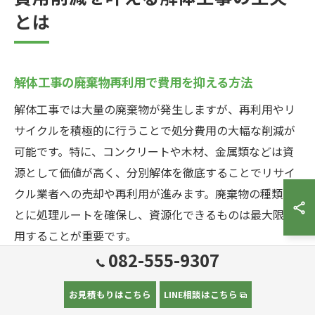
とは
解体工事の廃棄物再利用で費用を抑える方法
解体工事では大量の廃棄物が発生しますが、再利用やリ
サイクルを積極的に行うことで処分費用の大幅な削減が
可能です。特に、コンクリートや木材、金属類などは資
源として価値が高く、分別解体を徹底することでリサイ
クル業者への売却や再利用が進みます。廃棄物の種類ご
とに処理ルートを確保し、資源化できるものは最大限活
用することが重要です。
082-555-9307
また、建設リサイクル法に基づき、特定建設資材（コン
クリート・アスファルト・木材など）は分別解体・再資
お見積もりはこちら
LINE相談はこちら
源化が義務化されています。これにより法令順守ととも