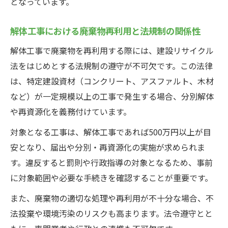
となっています。
ント
解体工事現場での分別と再利用手順の実践
解体工事における廃棄物再利用と法規制の関係性
法
解体工事で廃棄物を再利用する際には、建設リサイクル
廃棄物再利用を進める解体工事の段取り例
法をはじめとする法規制の遵守が不可欠です。この法律
解体工事後の廃材再利用ルートと活用例紹
は、特定建設資材（コンクリート、アスファルト、木材
介
など）が一定規模以上の工事で発生する場合、分別解体
建設リサイクル法が与える影響と注意点
や再資源化を義務付けています。
解体工事に関わる建設リサイクル法の基本
対象となる工事は、解体工事であれば500万円以上が目
知識
安となり、届出や分別・再資源化の実施が求められま
建設リサイクル法が解体工事へ及ぼす主な
す。違反すると罰則や行政指導の対象となるため、事前
影響
に対象範囲や必要な手続きを確認することが重要です。
解体工事で守るべき建設リサイクル法のポ
また、廃棄物の適切な処理や再利用が不十分な場合、不
イント
法投棄や環境汚染のリスクも高まります。法令遵守とと
建設リサイクル法と解体工事費用の関係を