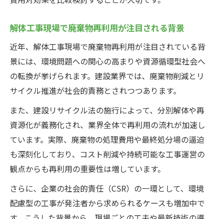
解体工事の廃棄物再利用で費用を抑える方
解体工事現場で廃棄物再利用が注目される背景
法
近年、解体工事現場で廃棄物再利用が注目されている背
分別と再利用が解体工事費に与える影響を
景には、環境問題への関心の高まりや資源循環型社会へ
知る
の転換が挙げられます。建設業界では、廃棄物削減とリ
解体工事費用の見積もり時に注意したい再
サイクル推進が社会的責務とされつつあります。
利用項目
また、建設リサイクル法の施行によって、分別解体や再
廃棄物再利用で追加費用を防ぐためのポイ
資源化が義務化され、業界全体で再利用の流れが加速し
ント
ています。実際、廃棄物の処理費用や最終処分場の逼迫
解体工事のコストダウン実現例とその工夫
も深刻化しており、コスト削減や持続可能な工事運営の
観点からも再利用の重要性は増しています。
さらに、企業の社会的責任（CSR）の一環として、環境
配慮型の工事が発注者から求められるケースも増加中で
す。こうした背景から、現場ごとの工夫や最新技術の導