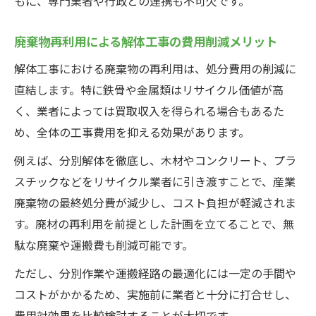
もに、専門業者や行政との連携も不可欠です。
考察
廃棄物再利用による解体工事の費用削減メリット
法改正により変わる解体工事と廃棄物再利
用の流れ
解体工事における廃棄物の再利用は、処分費用の削減に
再利用成功の秘訣は分別徹底にあり
直結します。特に鉄骨や金属類はリサイクル価値が高
く、業者によっては買取収入を得られる場合もあるた
解体工事で分別を徹底することの重要性と
め、全体の工事費用を抑える効果があります。
は
分別精度が高い解体工事ほど廃棄物再利用
例えば、分別解体を徹底し、木材やコンクリート、プラ
率向上
スチックなどをリサイクル業者に引き渡すことで、産業
解体工事の効率的分別方法とその具体例を
廃棄物の最終処分費が減少し、コスト負担が軽減されま
紹介
す。廃材の再利用を前提とした計画を立てることで、無
駄な廃棄や運搬費も削減可能です。
廃棄物再利用を促す分別管理のポイント解
説
ただし、分別作業や運搬経路の最適化には一定の手間や
解体工事現場で分別ミスを防ぐための工夫
コストがかかるため、実施前に業者と十分に打合せし、
費用対効果を比較検討することが大切です。
費用削減を叶える解体工事の工夫とは