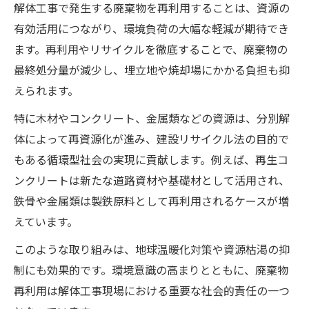
解体工事で発生する廃棄物を再利用することは、資源の
解体工事で再利用できる廃材の種類と特徴
有効活用につながり、環境負荷の大幅な軽減が期待でき
を解説
ます。再利用やリサイクルを徹底することで、廃棄物の
廃棄物再利用が進む最新の解体工事事情と
最終処分量が減少し、埋立地や焼却場にかかる負担も抑
は
えられます。
解体工事における再利用実例とその費用効
特に木材やコンクリート、金属類などの資源は、分別解
果
体によって再資源化が進み、建設リサイクル法の目的で
再利用を促進する解体工事の分別方法のコ
もある循環型社会の実現に貢献します。例えば、再生コ
ツ
ンクリートは新たな道路資材や基礎材として活用され、
解体工事での廃棄物再利用が社会にもたら
鉄骨や金属類は製鉄原料として再利用されるケースが増
す価値
えています。
廃材を再利用する具体的なステップ解説
このような取り組みは、地球温暖化対策や資源枯渇の抑
解体工事での廃棄物再利用プロセスの全体
制にも効果的です。環境意識の高まりとともに、廃棄物
像
再利用は解体工事現場における重要な社会的責任の一つ
再利用対象となる解体工事の廃材選定ポイ