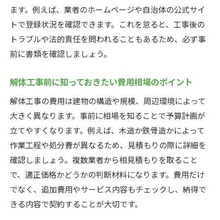
ます。例えば、業者のホームページや自治体の公式サイ
解体工事の安全対策と現場管理の基本
トで登録状況を確認できます。これを怠ると、工事後の
解体工事で必要な許可と登録簿の重要性
トラブルや法的責任を問われることもあるため、必ず事
解体工事で近隣へ配慮すべき理由と方法
前に書類を確認しましょう。
解体工事の安全を守るためのチェック項目
工事中の解体業者との円滑な連携方法
解体工事前に知っておきたい費用相場のポイント
解体工事で事故やトラブルを防ぐ工夫
解体工事の費用は建物の構造や規模、周辺環境によって
解体工事の届け出や許可が必要な理由とは
大きく異なります。事前に相場を知ることで予算計画が
解体工事に不可欠な届け出と許可の基礎知
立てやすくなります。例えば、木造か鉄骨造かによって
識
作業工程や処分費が異なるため、見積もりの際に詳細を
確認しましょう。複数業者から相見積もりを取ること
解体工事の許可申請で注意すべきポイント
で、適正価格かどうかの判断材料になります。費用だけ
届け出を怠った解体工事のリスクとは
でなく、追加費用やサービス内容もチェックし、納得で
解体工事業者に必要な登録簿の確認方法
きる内容で契約することが大切です。
法令遵守で安全な解体工事を進める秘訣