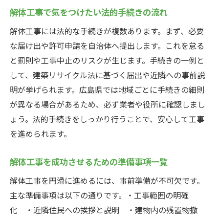
解体工事の許可や登録の審査手順を解説
解体工事で気をつけたい法的手続きの流れ
広島県で失敗しない解体方法の選び方
解体工事には法的な手続きが複数あります。まず、必要
解体工事の工法別メリットとデメリット
な届け出や許可申請を自治体へ提出します。これを怠る
広島県で適切な解体工事業者を見極める視
と罰則や工事中止のリスクが生じます。手続きの一例と
点
して、建築リサイクル法に基づく届出や近隣への事前説
解体工事で失敗しない見積もり比較の方法
明が挙げられます。広島県では地域ごとに手続きの細則
が異なる場合があるため、必ず業者や役所に確認しまし
解体工事の登録簿や許可確認の重要性
ょう。法的手続きをしっかり行うことで、安心して工事
解体工事の経験豊富な業者を選ぶ基準
を進められます。
安全で納得できる解体工事への道筋
登録簿や許可を確認すべき解体工事の実際
解体工事を成功させるための準備事項一覧
解体工事前に必ず登録簿を確認しよう
解体工事を円滑に進めるには、事前準備が不可欠です。
許可取得済み解体工事業者の特徴と安心感
主な準備事項は以下の通りです。・工事範囲の明確
解体工事の登録簿で注意すべき項目とは
化 ・近隣住民への挨拶と説明 ・建物内の残置物撤