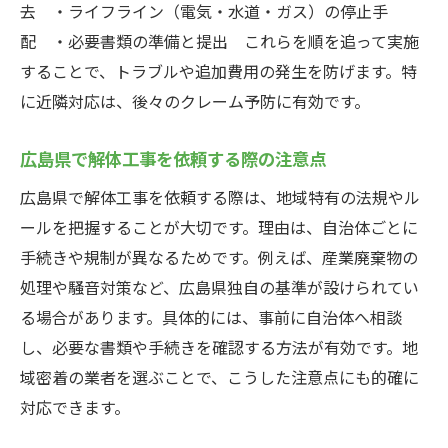
無許可業者による解体工事トラブル事例
去 ・ライフライン（電気・水道・ガス）の停止手
安心できる解体工事業者選びの判断基準
配 ・必要書類の準備と提出 これらを順を追って実施
することで、トラブルや追加費用の発生を防げます。特
解体工事を依頼する際の許可証チェック法
に近隣対応は、後々のクレーム予防に有効です。
安心して進めるために知るべき解体工事の流れ
解体工事の全体的な流れを徹底解説
広島県で解体工事を依頼する際の注意点
解体工事の各工程で注意すべき点
広島県で解体工事を依頼する際は、地域特有の法規やル
解体工事の見積もりから完了までの手順
ールを把握することが大切です。理由は、自治体ごとに
解体工事で業者と連携するときのコツ
手続きや規制が異なるためです。例えば、産業廃棄物の
解体工事後の片付けや手続きの流れ
処理や騒音対策など、広島県独自の基準が設けられてい
安全な解体工事のためのスケジュール管理
る場合があります。具体的には、事前に自治体へ相談
し、必要な書類や手続きを確認する方法が有効です。地
域密着の業者を選ぶことで、こうした注意点にも的確に
対応できます。