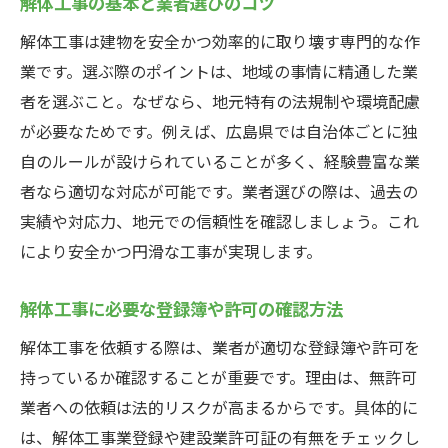
解体工事の基本と業者選びのコツ
解体工事の業者選びと契約前の確認事項
解体工事は建物を安全かつ効率的に取り壊す専門的な作
解体工事でトラブルを防ぐためのポイント
業です。選ぶ際のポイントは、地域の事情に精通した業
者を選ぶこと。なぜなら、地元特有の法規制や環境配慮
解体工事の登録簿や許可取得の大切さ
が必要なためです。例えば、広島県では自治体ごとに独
安心して解体工事を進めるためのチェック
自のルールが設けられていることが多く、経験豊富な業
リスト
者なら適切な対応が可能です。業者選びの際は、過去の
解体工事なら広島県特有の注意点も理解を
実績や対応力、地元での信頼性を確認しましょう。これ
広島県の解体工事で気をつける法規制
により安全かつ円滑な工事が実現します。
解体工事に必要な広島県の独自ルールとは
広島県で解体工事業者を選ぶ際の注意点
解体工事に必要な登録簿や許可の確認方法
地域特有の解体工事トラブル事例と回避策
解体工事を依頼する際は、業者が適切な登録簿や許可を
広島県の解体業登録簿の確認ポイント
持っているか確認することが重要です。理由は、無許可
解体工事で広島県に必要な届け出の流れ
業者への依頼は法的リスクが高まるからです。具体的に
は、解体工事業登録や建設業許可証の有無をチェックし
安全な解体工事を実現するためのポイント