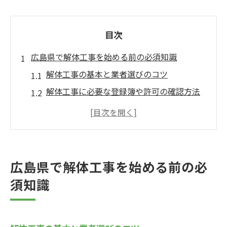
目次
広島県で解体工事を始める前の必須知識
解体工事の基本と業者選びのコツ
解体工事に必要な登録簿や許可の確認方法
解体工事前に知っておきたい費用相場のポ
イント
解体工事で気をつけたい法的手続きの流れ
解体工事を成功させるための準備事項一覧
広島県で解体工事を始める前の必
広島県で解体工事を依頼する際の注意点
須知識
専門家が解説する解体工事の基本手順
解体工事の安全な施工手順を徹底解説
解体工事の流れと必要な届け出の進め方