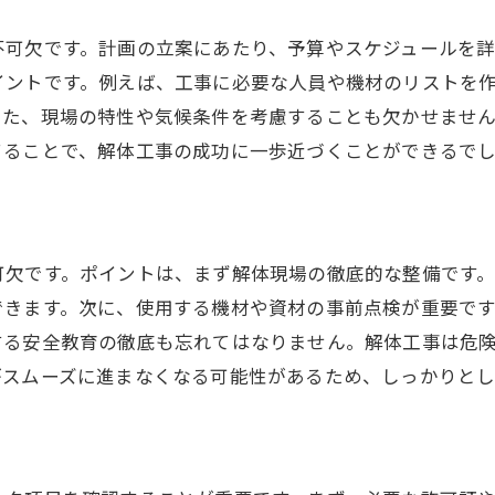
解体工事で起こり得るトラブル
解体工事における準備不足の影響
不可欠です。計画の立案にあたり、予算やスケジュールを
イントです。例えば、工事に必要な人員や機材のリストを
解体工事の失敗を防ぐ準備工事
また、現場の特性や気候条件を考慮することも欠かせませ
よくある解体工事トラブル例
てることで、解体工事の成功に一歩近づくことができるで
解体工事の初期段階での注意点
準備工事でトラブルを最小限に
安全な解体工事のための事前準備
可欠です。ポイントは、まず解体現場の徹底的な整備です。
解体工事で求められる安全対策
できます。次に、使用する機材や資材の事前点検が重要で
安全確保のための準備工事ポイント
する安全教育の徹底も忘れてはなりません。解体工事は危
解体工事の安全基準を守る方法
がスムーズに進まなくなる可能性があるため、しっかりとし
工事現場の安全を守る準備工事
安全な解体工事のための手順
解体工事の安全対策を強化する