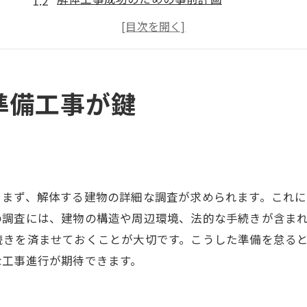
準備工事で解体の効率を向上
解体工事前の必須チェック項目
解体計画での準備工事の重要性
解体工事における効果的な準備
準備工事が鍵
スムーズな解体工事のための準備法
解体工事のスケジュール管理法
トラブルを防ぐ解体工事の準備
解体工事の効率を上げる準備策
。まず、解体する建物の詳細な調査が求められます。これ
解体工事前の安全対策の徹底
の調査には、建物の構造や周辺環境、法的な手続きが含ま
解体工事の計画で考慮すべき点
続きを済ませておくことが大切です。こうした準備を怠る
な工事進行が期待できます。
スムーズな工事を実現する準備
解体工事の準備で避けるべきトラブル