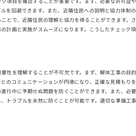
ック項目を確認することが重要です。まず、必要な許可証
解体工事前に知っておくべき準備
ブルを回避できます。また、近隣住民への説明と協力体制
解体工事前に必要な情報収集
ることで、近隣住民の理解と協力を得ることができます。
準備工事で解体の成功を導く
事の計画と実施がスムーズになります。こうしたチェック
解体工事の基本手続きの流れ
事前調査で解体工事を計画的に
解体工事前の準備で確認すべき点
解体工事に向けた準備工事の役割
重要性を理解することが不可欠です。まず、解体工事の目
準備工事で解体作業の効率アップ
者とのコミュニケーションが円滑になり、正確な見積もり
解体工事効率を上げる準備の工夫
の進行中に予期せぬ問題を防ぐことができます。また、必
準備工事で施工時間を短縮する方法
し、トラブルを未然に防ぐことが可能です。適切な準備工
解体工事の生産性を高める準備策
効果的な準備工事で解体の進行を加速
解体工事の効率化を図る準備法