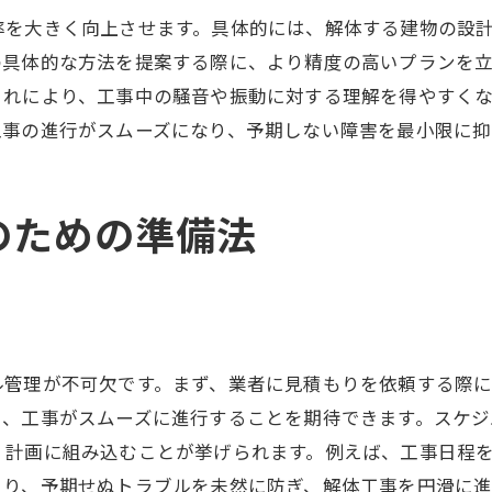
準備工事が解体作業に与える影響
率を大きく向上させます。具体的には、解体する建物の設
解体工事の準備で失敗しない方法
の具体的な方法を提案する際に、より精度の高いプランを
これにより、工事中の騒音や振動に対する理解を得やすく
失敗しないための解体工事準備法
工事の進行がスムーズになり、予期しない障害を最小限に抑
解体工事のトラブル予防策を徹底
準備工事で解体工事のリスクを減少
解体工事の成功を左右する準備法
のための準備法
解体工事で失敗を避ける準備の秘訣
確実な準備工事で解体の成功を保証
解体作業を円滑にする準備の秘訣
解体工事の円滑化を図る準備工事
ル管理が不可欠です。まず、業者に見積もりを依頼する際
解体工事をスムーズに進めるコツ
え、工事がスムーズに進行することを期待できます。スケジ
準備工事で解体作業の障害を取り除く
、計画に組み込むことが挙げられます。例えば、工事日程
解体工事の効率を上げる準備の秘訣
より、予期せぬトラブルを未然に防ぎ、解体工事を円滑に進