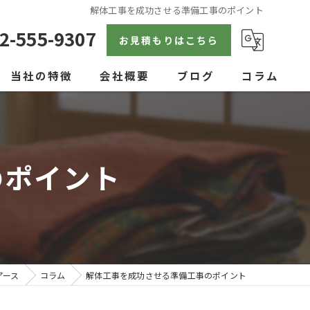
解体工事を成功させる準備工事のポイント
2-555-9307
お見積もりはこちら
当社の特徴
会社概要
ブログ
コラム
戸建て
空き家
のポイント
見積り
内装
アパート
アース
コラム
解体工事を成功させる準備工事のポイント