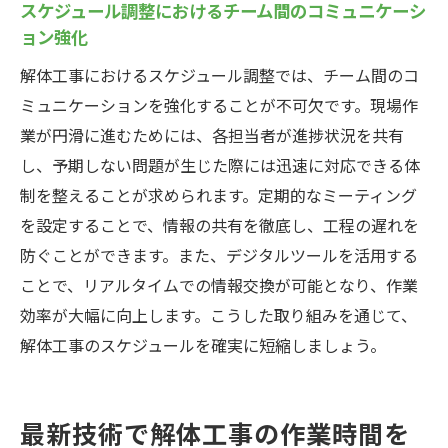
スケジュール調整におけるチーム間のコミュニケーシ
近隣住民との円滑なコミュニケーション
ョン強化
事前リスク分析で問題を回避
解体工事におけるスケジュール調整では、チーム間のコ
効果的なプロジェクト計画と実行の要素
ミュニケーションを強化することが不可欠です。現場作
持続可能な解体工事のための取り組み
業が円滑に進むためには、各担当者が進捗状況を共有
プロジェクト終了後の評価とフィードバッ
し、予期しない問題が生じた際には迅速に対応できる体
ク
制を整えることが求められます。定期的なミーティング
を設定することで、情報の共有を徹底し、工程の遅れを
防ぐことができます。また、デジタルツールを活用する
ことで、リアルタイムでの情報交換が可能となり、作業
効率が大幅に向上します。こうした取り組みを通じて、
解体工事のスケジュールを確実に短縮しましょう。
最新技術で解体工事の作業時間を