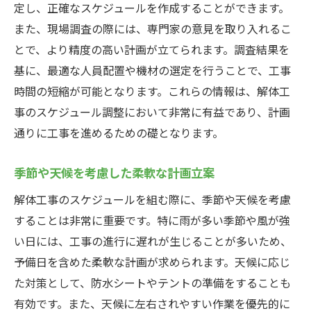
3Dスキャニング技術を用いた詳細な計画策
定し、正確なスケジュールを作成することができます。
定
また、現場調査の際には、専門家の意見を取り入れるこ
リアルタイムでの進捗管理による迅速な対
とで、より精度の高い計画が立てられます。調査結果を
応
基に、最適な人員配置や機材の選定を行うことで、工事
時間の短縮が可能となります。これらの情報は、解体工
リモートモニタリングでの安全管理強化
事のスケジュール調整において非常に有益であり、計画
技術革新による作業プロセスの短縮
通りに工事を進めるための礎となります。
チームの協力体制を強化して解体工事をスムー
ズに進める
季節や天候を考慮した柔軟な計画立案
チーム内での明確な役割分担の重要性
解体工事のスケジュールを組む際に、季節や天候を考慮
定期的なミーティングでの情報共有の実践
することは非常に重要です。特に雨が多い季節や風が強
コミュニケーションツールの導入による迅
い日には、工事の進行に遅れが生じることが多いため、
速な報告
予備日を含めた柔軟な計画が求められます。天候に応じ
現場作業員の意識向上のための教育プログ
た対策として、防水シートやテントの準備をすることも
ラム
有効です。また、天候に左右されやすい作業を優先的に