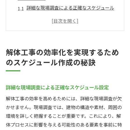
詳細な現場調査による正確なスケジュール
設定
季節や天候を考慮した柔軟な計画立案
工事の進行状況を定期的に確認する方法
トラブルを未然に防ぐための事前説明と許
解体工事の効率化を実現するため
可申請
のスケジュール作成の秘訣
複数業者からの見積もり取得の重要性
スケジュール調整におけるチーム間のコミ
ュニケーション強化
詳細な現場調査による正確なスケジュール設定
最新技術で解体工事の作業時間を短縮する方法
解体工事の効率を高めるためには、詳細な現場調査が欠
高度な機械を活用した効率的な作業
かせません。現場調査では、建物の構造や素材、周囲の
デジタルツールによるプロジェクト管理の
環境を詳しく把握することが重要です。これにより、解
最適化
体プロセスに影響を与える可能性のある要素を事前に特