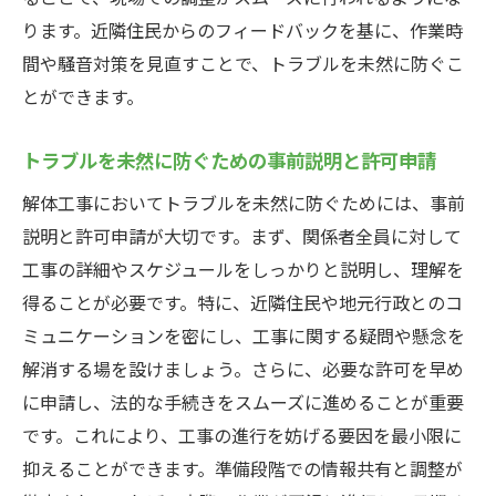
チ
ります。近隣住民からのフィードバックを基に、作業時
間や騒音対策を見直すことで、トラブルを未然に防ぐこ
迅速な意思決定プロセスの構築
とができます。
リアルタイムデータを活用した現場効率の
向上
トラブルを未然に防ぐための事前説明と許可申請
工法選定による作業時間の短縮
解体工事においてトラブルを未然に防ぐためには、事前
安全対策と効率化の両立方法
説明と許可申請が大切です。まず、関係者全員に対して
緊急時の柔軟なスケジュール変更技術
工事の詳細やスケジュールをしっかりと説明し、理解を
解体工事で使用する最新の効率化ツール紹介
得ることが必要です。特に、近隣住民や地元行政とのコ
施工管理ソフトウェアの活用による業務効
ミュニケーションを密にし、工事に関する疑問や懸念を
率化
解消する場を設けましょう。さらに、必要な許可を早め
ドローン技術を用いた現場監視の新時代
に申請し、法的な手続きをスムーズに進めることが重要
AI解析による現場データの活用法
です。これにより、工事の進行を妨げる要因を最小限に
抑えることができます。準備段階での情報共有と調整が
クラウドサービスを用いたデータ共有の利