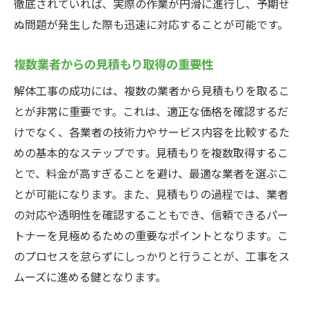
徹底されていれば、実際の作業が円滑に進行し、予期せ
点
ぬ問題が発生した際も迅速に対応することが可能です。
モバイルアプリでの作業員管理強化
環境に配慮した最新解体機器の紹介
複数業者からの見積もり取得の重要性
効率的な解体工事のためのチームワークの重要
解体工事の成功には、複数の業者から見積もりを取るこ
性
とが非常に重要です。これは、適正な価格を確認するだ
協力的な職場環境の構築方法
けでなく、各業者の技術力やサービス内容を比較するた
チーム全体での目標設定と進捗管理
めの基本的なステップです。見積もりを複数取得するこ
問題解決能力を高めるためのワークショッ
とで、料金が高すぎることを避け、最適な業者を選ぶこ
プ
とが可能になります。また、見積もりの過程では、業者
パートナーシップを強化するための活動
の対応や透明性を確認することもでき、信頼できるパー
チームの士気を高めるイベントの企画
トナーを見極めるための重要なポイントとなります。こ
のプロセスを怠らずにしっかりと行うことが、工事をス
透明性のある評価システムの導入
ムーズに進める鍵となります。
解体工事を成功に導くためのポイントと注意点
法令遵守による安全な工事運営