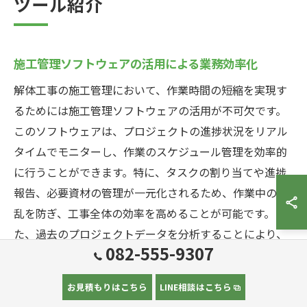
ツール紹介
施工管理ソフトウェアの活用による業務効率化
解体工事の施工管理において、作業時間の短縮を実現す
るためには施工管理ソフトウェアの活用が不可欠です。
このソフトウェアは、プロジェクトの進捗状況をリアル
タイムでモニターし、作業のスケジュール管理を効率的
に行うことができます。特に、タスクの割り当てや進捗
報告、必要資材の管理が一元化されるため、作業中の混
乱を防ぎ、工事全体の効率を高めることが可能です。ま
た、過去のプロジェクトデータを分析することにより、
082-555-9307
次回の工事の計画に役立てることができ、経験知の蓄積
を促進します。さらに、施工管理ソフトウェアを活用す
お見積もりはこちら
LINE相談はこちら
ることで、作業員間のコミュニケーションが円滑にな