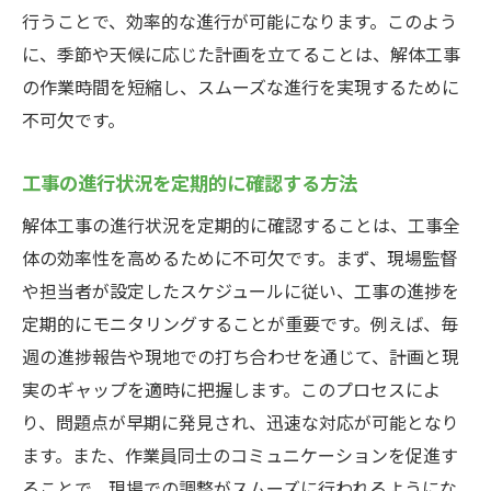
人材育成のための継続的なトレーニング
行うことで、効率的な進行が可能になります。このよう
モチベーション維持のための報酬制度の導
に、季節や天候に応じた計画を立てることは、解体工事
入
の作業時間を短縮し、スムーズな進行を実現するために
不可欠です。
解体工事のコスト削減に繋がる具体的な手法
オフピーク時期を狙った工事実施の利点
工事の進行状況を定期的に確認する方法
リサイクルとリユースによる廃材処理コス
解体工事の進行状況を定期的に確認することは、工事全
トの削減
体の効率性を高めるために不可欠です。まず、現場監督
省エネルギー機器の利用による経費削減
や担当者が設定したスケジュールに従い、工事の進捗を
効率的な資材管理で無駄をなくす方法
定期的にモニタリングすることが重要です。例えば、毎
適切な業者選定でのコスト効果分析
週の進捗報告や現地での打ち合わせを通じて、計画と現
プロジェクト全体のコスト見直しと再評価
実のギャップを適時に把握します。このプロセスによ
解体工事のスケジュール短縮に役立つテクニッ
り、問題点が早期に発見され、迅速な対応が可能となり
ク
ます。また、作業員同士のコミュニケーションを促進す
事前準備の徹底で工期を短縮するアプロー
ることで、現場での調整がスムーズに行われるようにな