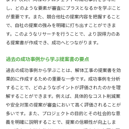
し、どのような要素が審査にプラスとなるかを学ぶこと
提案書における説得力を高める方法
が重要です。また、競合他社の提案内容を把握すること
ステークホルダー分析の手法と活用法
で、自社の提案の強みを明確に打ち出すことができま
提案書での競合優位性のアピールポイント
す。このようなリサーチを行うことで、より説得力のあ
関係者の関心を引くためのポイント設定
る提案書が作成でき、成功へとつながります。
意見を引き出すためのフィードバック制度
提案書の信頼性を高めるための実践的なアドバ
過去の成功事例から学ぶ提案書の要点
イス
過去の成功事例から学ぶことは、解体工事の提案書を効
データと事実を用いた説得力のある提案書
果的に作成するための重要な一歩です。成功事例を分析
作成
することで、どのようなポイントが評価されたのかを理
信頼性を向上させるための事例紹介
解することができます。例えば、具体的なコスト削減案
提案書の信頼性を評価する基準
や安全対策の提案が審査において高く評価されることが
多いです。また、プロジェクトの目的とその社会的な意
誠実なコミュニケーションがもたらす影響
義を明確に説明することで、提案の信頼性が向上しま
信頼できる情報源の活用法