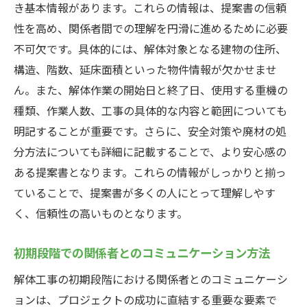
き基本情報があります。これらの情報は、提案書の信頼
プロジェクトの進行を見える化するツール
性を高め、関係者間での理解を円滑に進めるために必要
の紹介
不可欠です。具体的には、解体対象となる建物の住所、
工程表作成時に考慮すべきリスクと対策
構造、階数、延床面積といった物件情報が欠かせませ
ん。また、解体作業の開始日と終了日、使用する重機の
提案書における工程表の重要性とその役割
種類、作業人数、工事の具体的な内容と範囲についても
関係者全体へ工程表を共有する効果的な方
明記することが重要です。さらに、安全対策や廃材の処
法
分方法についても詳細に記載することで、より安心感の
プロジェクトの目的と範囲を明確にする重要性
ある提案書となります。これらの情報がしっかりと揃っ
提案書における目的設定の具体例
ていることで、提案書が多くの人にとって理解しやす
範囲を明確にすることの利点とその方法
く、信頼性の高いものとなります。
プロジェクトの目的がもたらす影響とその
重要性
初期段階での関係者とのコミュニケーション方法
目的と範囲設定におけるステークホルダー
解体工事の初期段階における関係者とのコミュニケーシ
の役割
ョンは、プロジェクトの成功に直結する重要な要素で