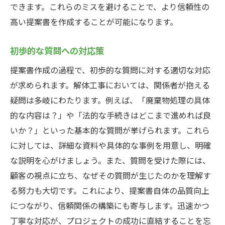
できます。これらのミスを避けることで、より信頼性の
持続可能な解体工事提案における新しい視
高い提案書を作成することが可能になります。
点
提案書におけるデジタル化のメリット
初歩的な質問への対応策
現代の課題に対する提案書の柔軟なアプロ
提案書作成の過程で、初歩的な質問に対する適切な対応
ーチ
が求められます。解体工事においては、関係者が抱える
トレンドを押さえた提案書のデザインとレ
疑問は多岐にわたります。例えば、「廃棄物処理の具体
イアウト
的な内容は？」や「法的な手続きはどこまで進めれば良
未来志向の解体工事提案書の作成方法
いか？」といった基本的な質問が挙げられます。これら
に対しては、詳細な資料や具体的な事例を用意し、明確
な説明を心がけましょう。また、質問を受けた際には、
顧客の視点に立ち、なぜその質問が生じたのかを理解す
る努力も大切です。これにより、提案書自体の品質向上
につながり、信頼関係の構築にも寄与します。迅速かつ
丁寧な対応が、プロジェクトの成功に直結することを忘