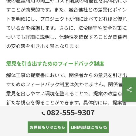
後の施設利用の向上やコスト削減の可能性を具体的に示
すことが効果的です。また、競合他社との差異化ポイン
トを明確にし、プロジェクトが他に比べてどれほど優れ
ているかを強調します。さらに、法令順守や安全対策に
ついても詳細に説明し、信頼性を確保することが関係者
の安心感を引き出す鍵となります。
意見を引き出すためのフィードバック制度
解体工事の提案書において、関係者からの意見を引き出
すためのフィードバック制度は欠かせません。関係者が
意見を出しやすい環境を整えることで、提案の改善点や
新たな視点を得ることができます。具体的には、提案書
082-555-9307
提出後にフィードバックを求めるための会議を設定し、
関係者からの建設的な批評を受け入れる姿勢を示すこと
お見積もりはこちら
LINE相談はこちら
が重要です。この際、オンラインプラットフォームを活