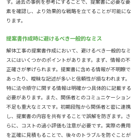
す。過去の事例を参考にすることで、提案書に必要な要
提案書の見直しとフィードバックの重要性
素を確認し、より効果的な戦略を立てることが可能にな
解体工事提案書作成でよくある質問とその解決
ります。
策
提案書作成で直面する一般的な課題
提案書作成時に避けるべき一般的なミス
よくある質問に対する具体的な解決策
解体工事の提案書作成において、避けるべき一般的なミ
提案書作成時に役立つFAQの構築方法
スにはいくつかのポイントがあります。まず、情報の不
問い合わせ内容の分析と改善策の提案
正確さが挙げられます。提案書に含める情報が不明瞭で
提案書に対するフィードバックの受け止め
あったり、曖昧な記述が多いと信頼性が損なわれます。
方
特に法令順守に関する情報は明確かつ具体的に記載する
必要があります。また、関係者とのコミュニケーション
質問を減らすための事前対応策
不足も重大なミスです。初期段階から関係者と密に連携
解体工事提案書の作成における最新のトレンド
し、提案書の内容を共有することで誤解を防ぎます。さ
とヒント
らに、コストの過小評価も注意が必要です。実際の費用
最新技術を取り入れた提案書作成のトレン
を正確に見積もることで、後々のトラブルを防ぐことが
ド