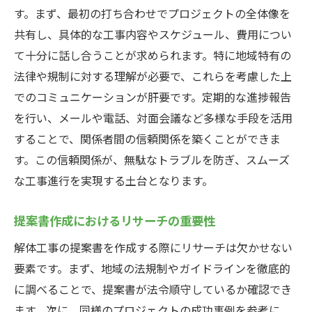
提案書での目標達成指標の設定法
す。まず、最初の打ち合わせでプロジェクトの全体像を
目的と範囲の確認のためのチェックリスト
共有し、具体的な工事内容やスケジュール、費用につい
て十分に話し合うことが求められます。特に地域特有の
解体工事提案書に必要な法令順守と書類準備の
法律や規制に対する理解が必要で、これらを考慮した上
ステップ
でのコミュニケーションが肝要です。定期的な進捗報告
法令順守のための最新情報の収集方法
を行い、メールや電話、対面会議など多様な手段を活用
必要書類のチェックリスト作成法
することで、関係者間の信頼関係を築くことができま
法的要件を満たすための専門家との連携
す。この信頼関係が、無駄なトラブルを防ぎ、スムーズ
提案書に記載すべき法令関連情報
な工事進行を実現する土台となります。
法令順守に関するトラブル事例とその解決
策
提案書作成におけるリサーチの重要性
書類不備を防ぐためのポイント
解体工事の提案書を作成する際にリサーチは欠かせない
関係者を引き込む解体工事提案書の戦略的要素
要素です。まず、地域の法規制やガイドラインを徹底的
関係者全体を巻き込むためのプレゼンテー
に調べることで、提案書が法令順守しているか確認でき
ション技術
ます。次に、同様のプロジェクトの成功事例を参考に