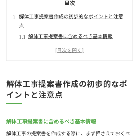
目次
解体工事提案書作成の初歩的なポイントと注意
点
解体工事提案書に含めるべき基本情報
初期段階での関係者とのコミュニケーショ
ン方法
提案書作成におけるリサーチの重要性
過去の成功事例から学ぶ提案書の要点
解体工事提案書作成の初歩的なポ
提案書作成時に避けるべき一般的なミス
イントと注意点
初歩的な質問への対応策
成功する解体工事提案書のための詳細な工程表
の作成法
解体工事提案書に含めるべき基本情報
工程表に必要な情報のリストアップ方法
解体工事の提案書を作成する際に、まず押さえておくべ
効率的なスケジュール管理のテクニック