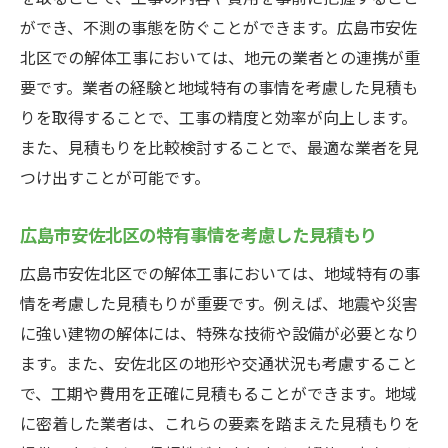
地元の業者を選ぶメリット
ができ、不測の事態を防ぐことができます。広島市安佐
無駄な作業を省いて費用を減らす
北区での解体工事においては、地元の業者との連携が重
補助金や助成金を活用する方法
要です。業者の経験と地域特有の事情を考慮した見積も
解体工事の見積もりでチェックすべきポイント
りを取得することで、工事の精度と効率が向上します。
見積もり書の正確さを確認する方法
また、見積もりを比較検討することで、最適な業者を見
隠れたコストを見逃さないためのチェック
つけ出すことが可能です。
見積もりに含まれる保障内容の確認
広島市安佐北区の特有事情を考慮した見積もり
業者とのコミュニケーションポイント
広島市安佐北区での解体工事においては、地域特有の事
契約前に確認すべき重要事項
情を考慮した見積もりが重要です。例えば、地震や災害
見積もり内容に納得できない場合の対応
に強い建物の解体には、特殊な技術や設備が必要となり
地元業者と信頼関係を築くためのステップ
ます。また、安佐北区の地形や交通状況も考慮すること
業者との初回面談でのチェックポイント
で、工期や費用を正確に見積もることができます。地域
透明なコミュニケーションの重要性
に密着した業者は、これらの要素を踏まえた見積もりを
信頼関係を構築するための方法