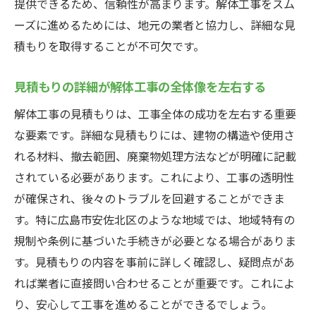
提供できるため、信頼性が高まります。解体工事をスム
地元業者の評判と実績を確認する
ーズに進めるためには、地元の業者と協力し、詳細な見
積もりを取得することが不可欠です。
トラブル時の対応方法を事前に確認
長期的な関係を築くための契約条件
見積もりの詳細が解体工事の全体像を左右する
安心して解体工事を進めるための最終ガイド
解体工事の見積もりは、工事全体の成功を左右する重要
解体工事の最終確認チェックリスト
な要素です。詳細な見積もりには、建物の構造や使用さ
工事開始前の準備と確認事項
れる材料、撤去範囲、廃棄物処理方法などが明確に記載
工事中に注意すべきポイント
されている必要があります。これにより、工事の透明性
トラブル発生時の対応方法
が確保され、後々のトラブルを回避することができま
工事完了後の最終確認と対応
す。特に広島市安佐北区のような地域では、地域特有の
解体工事後のアフターケアとフォローアッ
規制や条例に基づいた手続きが必要となる場合がありま
プ
す。見積もりの内容を事前に詳しく確認し、疑問点があ
れば業者に直接問い合わせることが重要です。これによ
り、安心して工事を進めることができるでしょう。