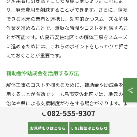
クル業者に引き渡すことも考慮しましょう。これによ
り、廃棄費用を削減することができます。さらに、信頼
できる地元の業者と連携し、効率的かつスムーズな解体
作業を進めることで、無駄な時間やコストを削減するこ
とが可能です。広島市安佐北区での解体工事をスムーズ
に進めるためには、これらのポイントをしっかりと押さ
えておくことが重要です。
補助金や助成金を活用する方法
解体工事のコストを抑えるために、補助金や助成金を活
用することが有効です。広島市安佐北区では、地元の自
治体や県による支援制度が存在する場合があります。ま
082-555-9307
ず、広島県や市の公式サイトをチェックし、利用可能な
補助金や助成金制度を確認しましょう。次に、必要書類
お見積もりはこちら
LINE相談はこちら
を揃え、申請手続きを行います。この際、専門の業者や