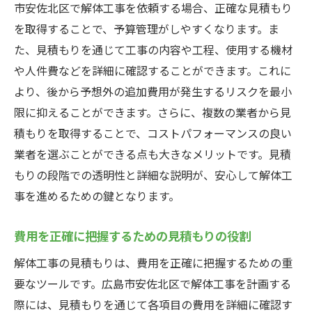
市安佐北区で解体工事を依頼する場合、正確な見積もり
見積もり依頼に必要な情報とは？
を取得することで、予算管理がしやすくなります。ま
現地調査の重要性とその具体的な方法
た、見積もりを通じて工事の内容や工程、使用する機材
複数業者から見積もりを取るメリット
や人件費などを詳細に確認することができます。これに
より、後から予想外の追加費用が発生するリスクを最小
見積もり書の内容確認ポイント
限に抑えることができます。さらに、複数の業者から見
見積もり後の問い合わせと最終確認
積もりを取得することで、コストパフォーマンスの良い
広島市安佐北区で信頼できる解体工事業者の選
業者を選ぶことができる点も大きなメリットです。見積
び方
もりの段階での透明性と詳細な説明が、安心して解体工
信頼できる業者を見極めるためのチェック
事を進めるための鍵となります。
ポイント
地元評判の高い業者の探し方
費用を正確に把握するための見積もりの役割
業者が持つ資格と許認可の確認
解体工事の見積もりは、費用を正確に把握するための重
過去の施工実績を確認する方法
要なツールです。広島市安佐北区で解体工事を計画する
顧客レビューと口コミを活用する
際には、見積もりを通じて各項目の費用を詳細に確認す