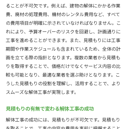
契約前に確認すべき業者の対応力
ることが不可欠です。例えば、建物の解体にかかる作業
費、廃材の処理費用、機材のレンタル費用など、すべて
解体工事の見積もり内訳を徹底解剖
の費用項目が明確に示されていなければなりません。こ
見積もり書に記載される基本項目
れにより、予算オーバーのリスクを回避し、計画通りに
費用項目ごとの内訳とその意味
工事を進めることができます。また、見積もりには工事
追加費用が発生する場合の条件
期間や作業スケジュールも含まれているため、全体の計
見積もり比較で注意すべきポイント
画を立てる際の指針となります。複数の業者から見積も
見積もりの不明点をクリアにする方法
りを取得することで、価格だけでなくサービス内容の比
見積もり内訳を理解してコストを抑える
較も可能となり、最適な業者を選ぶ助けとなります。こ
広島市安佐北区の解体工事で費用を抑えるため
うした見積もりの役割を理解し、活用することで、より
のコツ
スムーズな解体工事が実現します。
費用削減のためにできること
見積もりの有無で変わる解体工事の成功
再利用可能な資材を活用する
解体工事の成功には、見積もりが不可欠です。見積もり
スケジュール調整でコストを抑える
を取ることで、工事の内容や費用を事前に把握すること