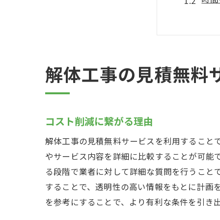
安心
事前
透明
多様
解体工事の見積無料
解体工事
事前
見積
コスト削減に繋がる理由
費用
解体工事の見積無料サービスを利用すること
契約
やサービス内容を詳細に比較することが可能
現地
る段階で業者に対して詳細な質問を行うこと
することで、透明性の高い情報をもとに計画
トラ
を参考にすることで、より有利な条件を引き
解体工事