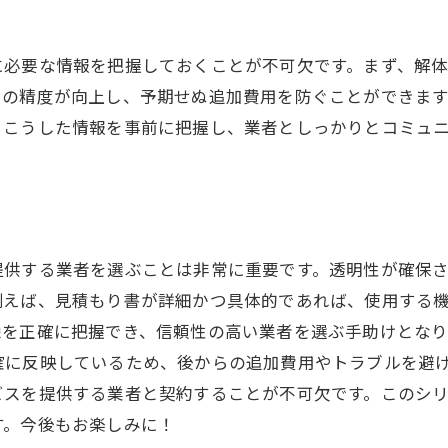
の見積無料サービスを利用する際の注意点と対策
たコストに注意する方法
に必要な情報を把握しておくことが不可欠です。まず、解
前に確認すべき重要ポイント
りの精度が向上し、予期せぬ追加費用を防ぐことができま
もりの信頼性を見極めるコツ
。こうした情報を事前に把握し、業者としっかりとコミュ
ブルを未然に防ぐための対策
ビス利用時のリスク管理
選びで失敗しないための注意点
の見積無料サービスを選ぶ際に確認すべきこと
提供する業者を選ぶことは非常に重要です。透明性が確保
の評判と実績を確認する
例えば、見積もり書が詳細かつ具体的であれば、使用する
ビス内容の詳細をチェック
像を正確に把握でき、信頼性の高い業者を選ぶ手助けとな
確に反映しているため、後からの追加費用やトラブルを避
もりの透明性を確認する方法
ビスを提供する業者と契約することが不可欠です。このシ
条件の確認ポイント
す。今後もお楽しみに！
サービスの範囲を理解する