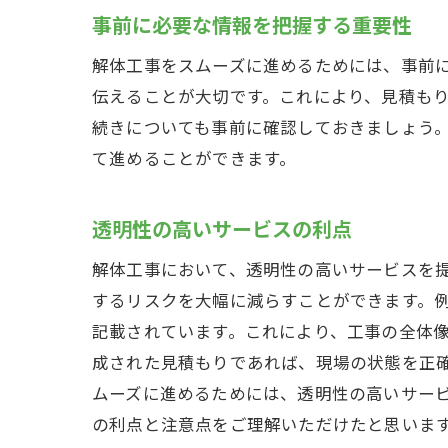
解体工事
事前に必要な情報を把握する重要性
隠れ
解体工事をスムーズに進めるためには、事前
契約
伝えることが大切です。これにより、見積も
見積
続きについても事前に確認しておきましょう
トラ
て進めることができます。
サー
業者
透明性の高いサービスの利点
解体工事
解体工事において、透明性の高いサービスを
業者
するリスクを大幅に減らすことができます。
サー
記載されています。これにより、工事の全体
成された見積もりであれば、現場の状態を正
見積
ムーズに進めるためには、透明性の高いサー
契約
の利点と注意点をご理解いただけたと思いま
無料