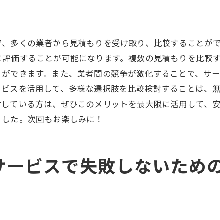
ターサービスの有無を確認
の見積無料サービスで信頼できる業者を見つけるコツ
で、多くの業者から見積もりを受け取り、比較することが
の選定基準
に評価することが可能になります。複数の見積もりを比較
ミと評判を活用する方法
とができます。また、業者間の競争が激化することで、サ
調査の重要性を理解する
ービスを活用して、多様な選択肢を比較検討することは、
の実績を確認する
討している方は、ぜひこのメリットを最大限に活用して、
の資格と免許をチェック
ました。次回もお楽しみに！
性の高い業者を選ぶ方法
の見積無料サービスを使ってコストパフォーマンスを向上
トパフォーマンスを高める見積もりの取り方
サービスで失敗しないため
ビス利用で得られるコスト削減の効果
な費用対効果を実現する方法
もり内容の比較方法