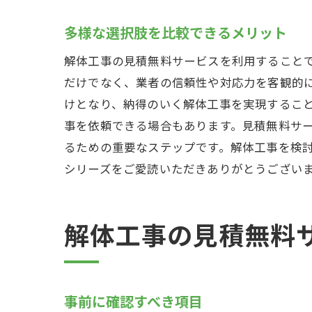
アフ
多様な選択肢を比較できるメリット
解体工事
解体工事の見積無料サービスを利用すること
業者
だけでなく、業者の信頼性や対応力を客観的
口コ
けとなり、納得のいく解体工事を実現するこ
現地
事を依頼できる場合もあります。見積無料サ
過去
るための重要なステップです。解体工事を検
業者
シリーズをご愛読いただきありがとうござい
信頼
解体工事
コス
解体工事の見積無料
サー
最適
事前に確認すべき項目
見積