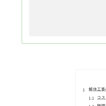
解体工事
コス
時間