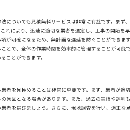
ビスの利用手順
書類と情報の準備
方法についても見積無料サービスは非常に有益です。まず
ラインとオフラインの選択肢
。これにより、迅速に適切な業者を選定し、工事の開始を
もり依頼のタイミング
事項が明確になるため、無計画な遅延を防ぐことができま
サイトの活用方法
ることで、全体の作業時間を効率的に管理することが可能
調査をスムーズに進めるコツ
めることができます。
の見積無料サービスを最大限に活用する方法
業者の見積もりを比較するメリット
ト削減のテクニック
る業者を見極めることは非常に重要です。まず、業者が適
ビスの特徴を理解する
ルの原因となる場合があります。また、過去の実績や評判
性の高い業者を見つける方法
い業者を選びましょう。さらに、現地調査を行い、適正な
もり内容を深く理解する
に確認すべき詳細情報