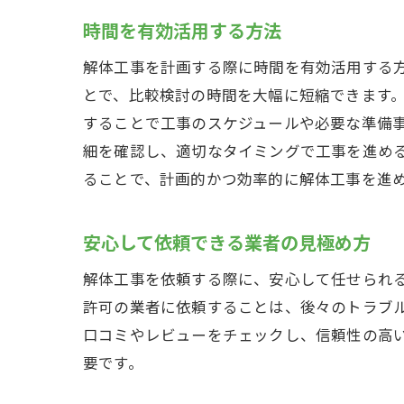
サー
時間を有効活用する方法
必要
解体工事を計画する際に時間を有効活用する
オン
とで、比較検討の時間を大幅に短縮できます
見積
することで工事のスケジュールや必要な準備
比較
細を確認し、適切なタイミングで工事を進め
現地
ることで、計画的かつ効率的に解体工事を進
解体工事
複数
安心して依頼できる業者の見極め方
コス
解体工事を依頼する際に、安心して任せられ
サー
許可の業者に依頼することは、後々のトラブ
信頼
口コミやレビューをチェックし、信頼性の高
見積
要です。
事前