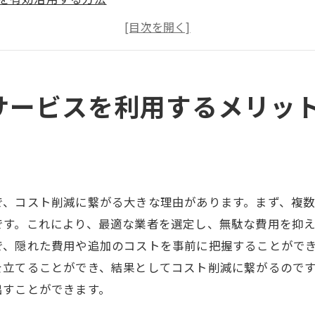
して依頼できる業者の見極め方
に必要な情報を把握する重要性
性の高いサービスの利点
な選択肢を比較できるメリット
サービスを利用するメリッ
の見積無料サービスで失敗しないためのポイント
に確認すべき項目
もり内容のチェックリスト
の内訳を理解する方法
で、コスト削減に繋がる大きな理由があります。まず、複
前に確認すべき条件
です。これにより、最適な業者を選定し、無駄な費用を抑
調査の重要性
で、隠れた費用や追加のコストを事前に把握することがで
を立てることができ、結果としてコスト削減に繋がるので
ブルを避けるための対策
出すことができます。
を始める前に知っておきたい見積無料サービスの使い方