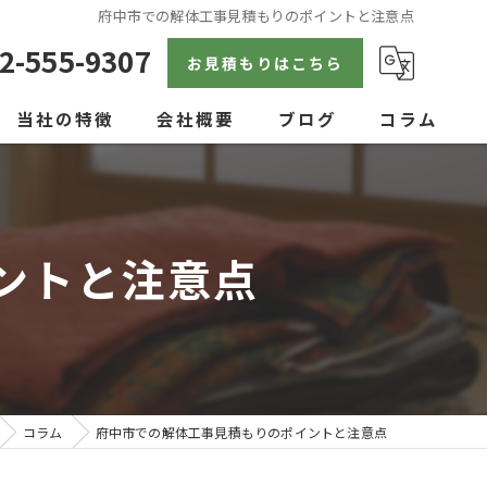
府中市での解体工事見積もりのポイントと注意点
2-555-9307
お見積もりはこちら
当社の特徴
会社概要
ブログ
コラム
戸建て
空き家
ントと注意点
見積り
内装
アパート
コラム
府中市での解体工事見積もりのポイントと注意点