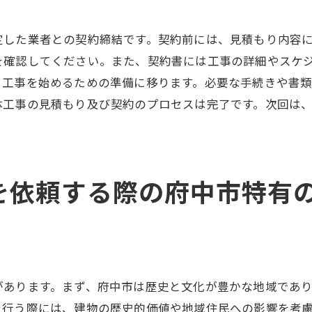
最終的な業者選びのコツ
体工事見積もりで見逃さないための府中市の法的要件
定した業者との契約締結です。契約前には、見積もり内容
を確認してください。また、契約書には工事の詳細やスケ
解体工事に必要な府中市の許可と手続き
、工事を始めるための準備に移ります。必要な手続きや書
法的要件を満たすための見積もり確認ポイント
体工事の見積もり及び契約のプロセスは完了です。次回は
府中市の解体工事に関する法令と規制
見積もり依頼時に確認すべき法的書類
違法工事を防ぐための見積もりチェックポイント
府中市の解体工事関連法令の最新情報
を依頼する際の府中市特有
中市の解体工事での見積もり後に発生する可能性のある追
見積もりに含まれない追加料金の例
追加料金が発生する主な原因
追加料金を回避するための契約方法
があります。まず、府中市は歴史と文化が豊かな地域であ
見積もり後の追加工事の対策
を行う際には、建物の歴史的価値や地域住民への影響を考