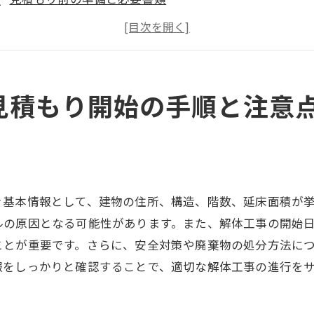
適正な解体工事業者の選び方
府中市の解体工事に必要な法的手続き
見積もり依頼時の注意点と対策
見積もり取得後の次のステップ
見積もり開始の手順と注意
体工事の見積もりを依頼する際の府中市特有のポイント
府中市の解体工事の特徴と傾向
地域特有の解体工事業者の選び方
見積もりに含まれるべき地域特有の項目
き基本情報として、建物の住所、構造、階数、延床面積が
府中市で必要な追加許可と費用
ルの原因となる可能性があります。また、解体工事の開始
見積もり依頼時に注意すべき地域独自の点
ことが重要です。さらに、安全対策や廃棄物の処分方法に
報をしっかりと確認することで、適切な解体工事の進行を
府中市特有の解体工事に関する相談窓口
頼できる解体工事業者を選ぶための見積もり取得方法