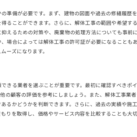
信頼性の高い業者を見つける方法
解体工事業者の過去の実績を確認する
かの準備が必要です。まず、建物の図面や過去の修繕履歴
を得ることができます。さらに、解体工事の範囲や希望す
見積もり時に確認すべき業者の保険加入状況
に抑えるための対策や、廃棄物の処理方法についても事前
業者選びの際の口コミと評判の活用法
や、場合によっては解体工事の許可証が必要になることも
解体工事業者の資格と認可の確認方法
スムーズになります。
解体工事の見積もりを依頼する際の質問リスト
体工事の見積もりで確認すべき重要な詳細項目
見積もりに含まれるべき費用の内訳
頼できる業者を選ぶことが重要です。最初に確認すべきポ
使用する機材とその費用
、他の顧客の評価を参考にしましょう。また、解体工事業
廃材処理の方法と費用項目
であるかどうかを判断できます。さらに、過去の実績や施
工事範囲と内容の確認ポイント
積もりを取得し、価格やサービス内容を比較することも大
見積もり額と実際の工事費用の違い
追加料金が発生しやすい項目