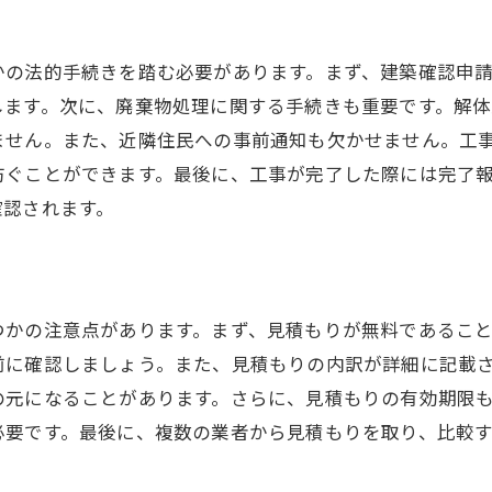
中市における解体工事の見積もりと実際の費用の違い
見積もり額と実際の費用の差が生じる理由
かの法的手続きを踏む必要があります。まず、建築確認申
見積もり時に見逃しがちな費用項目
します。次に、廃棄物処理に関する手続きも重要です。解
工事途中で発生する追加料金の対策
ません。また、近隣住民への事前通知も欠かせません。工
事前に見積もりと実費の差を予測する方法
防ぐことができます。最後に、工事が完了した際には完了
見積もりと実際の費用を一致させるコツ
確認されます。
府中市特有の追加費用リスク
数業者から見積もりを取得することで解体工事を最適化
複数の見積もりを取得する利点
つかの注意点があります。まず、見積もりが無料であるこ
見積もりを比較する際のポイント
前に確認しましょう。また、見積もりの内訳が詳細に記載
の元になることがあります。さらに、見積もりの有効期限
最適な価格とサービスを見極める方法
必要です。最後に、複数の業者から見積もりを取り、比較
複数業者の見積もりを一括で依頼する方法
見積もり比較時に注意すべき点