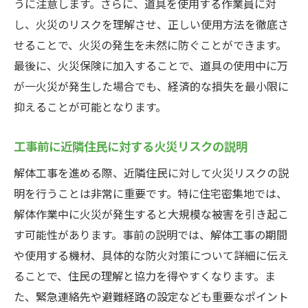
うに注意します。さらに、道具を使用する作業員に対
不測の事態に備える火災保険の重要性
し、火災のリスクを理解させ、正しい使用方法を徹底さ
火災リスクアセスメントと保険選びのポイ
せることで、火災の発生を未然に防ぐことができます。
ント
最後に、火災保険に加入することで、道具の使用中に万
火災保険に含まれる追加保証の重要性
が一火災が発生した場合でも、経済的な損失を最小限に
火災保険でカバーされる具体的なリスク
抑えることが可能となります。
予期せぬ火災に対する緊急対応策
工事前に近隣住民に対する火災リスクの説明
火災保険選びで失敗しないためのアドバイ
解体工事を進める際、近隣住民に対して火災リスクの説
ス
明を行うことは非常に重要です。特に住宅密集地では、
安心して解体工事を進めるための火災保険の重
解体作業中に火災が発生すると大規模な被害を引き起こ
要性と選び方
す可能性があります。事前の説明では、解体工事の期間
火災保険がもたらす安心感と安全性
や使用する機材、具体的な防火対策について詳細に伝え
解体工事の火災リスクに備えるための基本
ることで、住民の理解と協力を得やすくなります。ま
知識
た、緊急連絡先や避難経路の設定なども重要なポイント
最適な火災保険を選ぶためのチェックリス