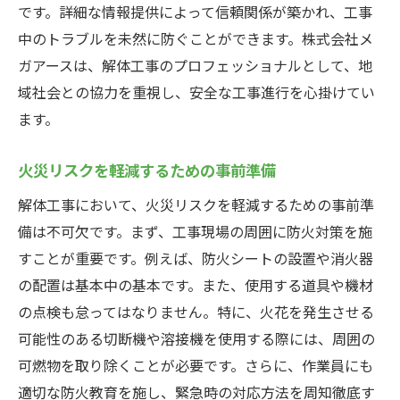
です。詳細な情報提供によって信頼関係が築かれ、工事
ト
中のトラブルを未然に防ぐことができます。株式会社メ
火災保険加入後のサポート体制の確認
ガアースは、解体工事のプロフェッショナルとして、地
工事現場での安全対策と火災保険の連携
域社会との協力を重視し、安全な工事進行を心掛けてい
解体工事を安全に進めるための総合的な保
ます。
険の選び方
火災リスクを軽減するための事前準備
解体工事において、火災リスクを軽減するための事前準
備は不可欠です。まず、工事現場の周囲に防火対策を施
すことが重要です。例えば、防火シートの設置や消火器
の配置は基本中の基本です。また、使用する道具や機材
の点検も怠ってはなりません。特に、火花を発生させる
可能性のある切断機や溶接機を使用する際には、周囲の
可燃物を取り除くことが必要です。さらに、作業員にも
適切な防火教育を施し、緊急時の対応方法を周知徹底す