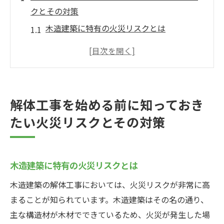
クとその対策
木造建築に特有の火災リスクとは
古い建物の解体で発生しやすい火災の原因
解体工事現場での防火対策の基本
解体工事中に使用する道具と火災の関係
工事前に近隣住民に対する火災リスクの説
解体工事を始める前に知っておき
明
たい火災リスクとその対策
火災リスクを軽減するための事前準備
解体工事中の火災リスクを最小限に抑えるため
の保険の選び方
木造建築に特有の火災リスクとは
解体工事専用の火災保険とは
木造建築の解体工事においては、火災リスクが非常に高
保険選びの際に確認すべきカバー範囲
まることが知られています。木造建築はその名の通り、
コストパフォーマンスの良い火災保険の見
主な構造材が木材でできているため、火災が発生した場