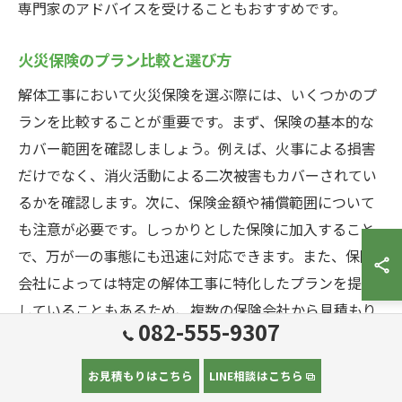
専門家のアドバイスを受けることもおすすめです。
火災保険のプラン比較と選び方
解体工事において火災保険を選ぶ際には、いくつかのプ
ランを比較することが重要です。まず、保険の基本的な
カバー範囲を確認しましょう。例えば、火事による損害
だけでなく、消火活動による二次被害もカバーされてい
るかを確認します。次に、保険金額や補償範囲について
も注意が必要です。しっかりとした保険に加入すること
で、万が一の事態にも迅速に対応できます。また、保険
会社によっては特定の解体工事に特化したプランを提供
していることもあるため、複数の保険会社から見積もり
082-555-9307
を取ることをおすすめします。最も適切なプランを選ぶ
ためには、比較サイトや専門家の意見を参考にするのも
お見積もりはこちら
LINE相談はこちら
一つの方法です。最後に、契約条件や免責事項も詳細に