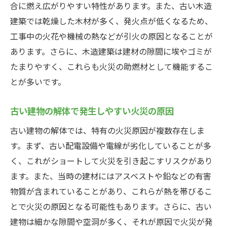
極め方
合に燃え広がりやすい特性があります。また、古い木造
保険会社の信頼性と口コミの重要性
建築では乾燥した木材が多く、発火点が低くなるため、
工事中の火花や機械の熱などが引火の原因となることが
火災保険加入前に確認すべき契約条件
あります。さらに、木造建築は建材の隙間に埃やゴミが
火災保険選びのプロフェッショナルに相談
たまりやすく、これらも火災の助燃材として機能するこ
するメリット
とが多いです。
木造建築の解体工事における火災保険の重要性
木造建築が持つ火災リスクの高さ
古い建物の解体で発生しやすい火災の原因
木造建築解体に特化した火災保険の特徴
古い建物の解体では、特有の火災原因が複数存在しま
木造建築解体時の保険選びで失敗しないた
す。まず、古い配電設備や電線が劣化していることが多
めに
く、これがショートして火災を引き起こすリスクがあり
木造建築解体における保険料の相場
ます。また、当時の建材にはアスベストや鉛などの有害
火災保険の適用範囲と補償内容の確認
物質が含まれていることがあり、これらが熱を帯びるこ
木造建築解体中の火災保険加入の流れ
とで火災の原因となる可能性もあります。さらに、古い
建物は細かな隙間や空洞が多く、それが原因で火災が発
古い建物の解体工事で火災リスクを軽減するた