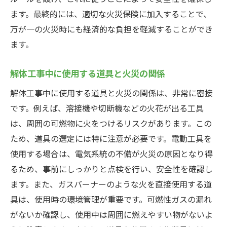
保険加入に必要な書類と手続き
ます。最終的には、適切な火災保険に加入することで、
火災保険に加入する際の注意点
万が一の火災時にも経済的な負担を軽減することができ
解体工事開始前に保険加入を完了させる重
ます。
要性
株式会社メガアースが解説する解体工事の火災
解体工事中に使用する道具と火災の関係
保険の選び方
解体工事中に使用する道具と火災の関係は、非常に密接
メガアースが推奨する火災保険の特徴
です。例えば、溶接機や切断機などの火花が出る工具
解体工事火災保険の選び方ガイドライン
は、周囲の可燃物に火をつけるリスクがあります。この
メガアースが提供する保険選びのサポート
ため、道具の選定には特に注意が必要です。電動工具を
使用する場合は、電気系統の不備が火災の原因となり得
実際の事例から学ぶ火災保険の重要性
るため、事前にしっかりと点検を行い、安全性を確認し
お客様の声から見る火災保険の選び方
ます。また、ガスバーナーのような火を直接使用する道
メガアースが解説する保険の基礎知識
具は、使用時の環境管理が重要です。可燃性ガスの漏れ
予期せぬ火災リスクに強い解体工事のための保
がないか確認し、使用中は周囲に燃えやすい物がないよ
険の選び方