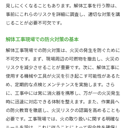
見しにくくなることもあります。解体工事を行う際は、
めの保険とは
事前にこれらのリスクを詳細に調査し、適切な対策を講
古い建物に隠れる火災危険要素
じることが必要不可欠です。
老朽化した建物の火災リスク評価
古い建物の解体に適した火災保険の選び方
解体工事現場での防火対策の基本
建物の材質と火災保険の関係性
解体工事現場での防火対策は、火災の発生を防ぐために
古い建物解体時の火災保険のカバー範囲
不可欠です。まず、現場周辺の可燃物を撤去し、火災の
火災リスク軽減のための保険加入の流れ
リスクを減少させることが重要です。次に、解体工事に
解体工事の火災リスクに備えるための保険加入
使用する機械や工具が火災を引き起こす可能性があるた
のポイント
め、定期的な点検とメンテナンスを実施します。さら
解体工事中の火災リスクを考慮した保険の
に、工事中には常に消火器を携帯し、万が一の火災発生
重要性
時に迅速に対応できる体制を整えます。また、作業員へ
の防火教育を徹底し、火災リスクの認識を高めることも
事前に確認すべき保険契約の内容
必要です。工事現場では、火の取り扱いに関する明確な
火災保険のプラン比較と選び方
ルールを設け、これに従うことによって安全性を確保し