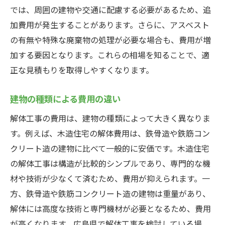
見積もりの有効期間を理解する
では、周囲の建物や交通に配慮する必要があるため、追
比較検討するためのチェックリスト
加費用が発生することがあります。さらに、アスベスト
広島県の解体工事業者を選ぶ際の重要な基準
の有無や特殊な廃棄物の処理が必要な場合も、費用が増
加する要因となります。これらの相場を知ることで、適
業者の資格と認可を確認
正な見積もりを取得しやすくなります。
過去の口コミや評価を見る
専門分野に精通しているか確認
建物の種類による費用の違い
地元業者のメリットとデメリット
解体工事の費用は、建物の種類によって大きく異なりま
保証内容とアフターサービス
す。例えば、木造住宅の解体費用は、鉄骨造や鉄筋コン
業者とのコミュニケーションの取りやすさ
クリート造の建物に比べて一般的に安価です。木造住宅
解体工事費用を節約するための助成金活用術
の解体工事は構造が比較的シンプルであり、専門的な機
広島県で利用可能な助成金制度
材や技術が少なくて済むため、費用が抑えられます。一
助成金申請の流れと必要書類
方、鉄骨造や鉄筋コンクリート造の建物は重量があり、
解体には高度な技術と専門機材が必要となるため、費用
助成金が適用される解体工事の種類
が高くなります。広島県で解体工事を検討している場