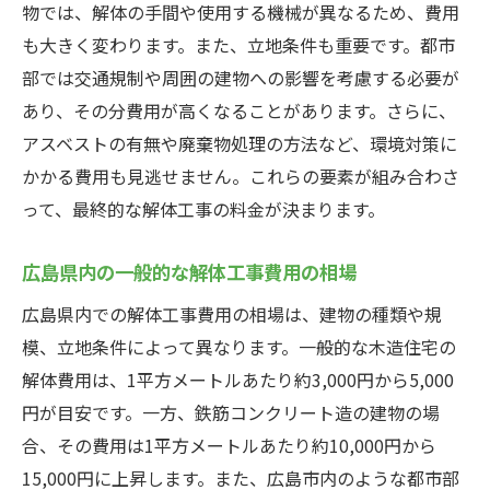
物では、解体の手間や使用する機械が異なるため、費用
広島県で解体工事を依頼する際の注意点
も大きく変わります。また、立地条件も重要です。都市
事前に現場調査を依頼するべき理由
部では交通規制や周囲の建物への影響を考慮する必要が
契約書の細かい部分を確認する
あり、その分費用が高くなることがあります。さらに、
トラブルを防ぐための業者選び
アスベストの有無や廃棄物処理の方法など、環境対策に
工事中に発生する可能性のある問題
かかる費用も見逃せません。これらの要素が組み合わさ
近隣住民への事前告知の重要性
って、最終的な解体工事の料金が決まります。
保険や保証の確認
広島県内の一般的な解体工事費用の相場
解体工事の見積もりを取る際に確認すべきポイ
広島県内での解体工事費用の相場は、建物の種類や規
ント
模、立地条件によって異なります。一般的な木造住宅の
見積もりの内訳を詳しくチェック
解体費用は、1平方メートルあたり約3,000円から5,000
追加料金の発生条件を確認
円が目安です。一方、鉄筋コンクリート造の建物の場
作業日程と工期の確認
合、その費用は1平方メートルあたり約10,000円から
業者の過去の実績を調査
15,000円に上昇します。また、広島市内のような都市部