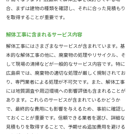
助成金を受けるための条件
合、まずは建物の種類を確認し、それに合った見積もり
助成金の申請期限と注意点
を取得することが重要です。
申請が通った後のフォローアップ
失敗しない広島県での解体工事: 見積もりの取り
解体工事に含まれるサービス内容
方
解体工事にはさまざまなサービスが含まれています。基
見積もり依頼時に必要な情報
本的な解体工事の他に、廃棄物の処理やリサイクル、そ
信頼できる業者を選ぶための質問リスト
して現場の清掃などが一般的なサービス内容です。特に
見積もりを取る際のタイミング
広島県では、廃棄物の適切な処理が厳しく規制されてお
インターネットでの業者検索方法
り、専門業者による処理が不可欠です。また、解体工事
には地質調査や周辺環境への影響評価も含まれることが
現場を見てもらうことの重要性
あります。これらのサービスが含まれているかどうか
見積もり比較時の注意点
で、最終的な費用にも影響を与えるため、事前に確認し
広島県で解体工事をスムーズに進めるためのヒ
ておくことが重要です。信頼できる業者を選び、詳細な
ント
見積もりを取得することで、予期せぬ追加費用を避ける
工事日程の計画と調整