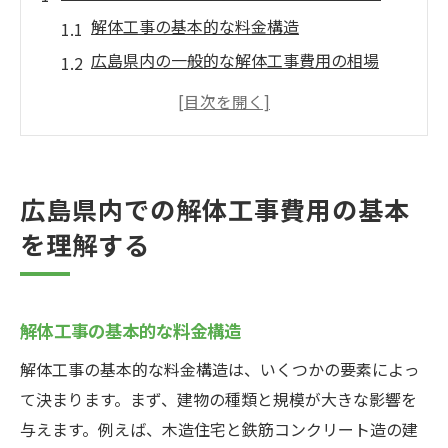
解体工事の基本的な料金構造
広島県内の一般的な解体工事費用の相場
建物の種類による費用の違い
解体工事に含まれるサービス内容
費用に影響を与える要因
予算を立てる際のポイント
広島県内での解体工事費用の基本
解体工事の費用を抑えるための賢い選択とは
を理解する
複数の業者から見積もりを取る重要性
材料や資材のリサイクルで費用を削減
解体工事の基本的な料金構造
DIY解体のメリットとデメリット
オフシーズンの利用による費用削減
解体工事の基本的な料金構造は、いくつかの要素によっ
て決まります。まず、建物の種類と規模が大きな影響を
費用対効果の高い業者の見分け方
与えます。例えば、木造住宅と鉄筋コンクリート造の建
契約時の交渉ポイント