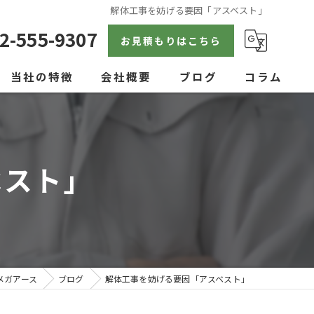
解体工事を妨げる要因「アスベスト」
2-555-9307
お見積もりはこちら
当社の特徴
会社概要
ブログ
コラム
戸建て
空き家
ベスト」
見積り
内装
アパート
メガアース
ブログ
解体工事を妨げる要因「アスベスト」