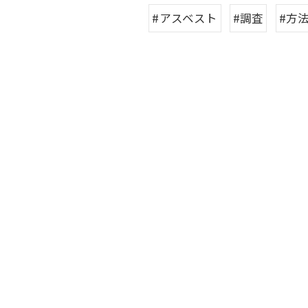
#アスベスト
#調査
#方