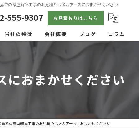
島での家屋解体工事のお見積りはメガアースにおまかせください
2-555-9307
お見積もりはこちら
当社の特徴
会社概要
ブログ
コラム
戸建て
空き家
スにおまかせください
見積り
内装
アパート
広島での家屋解体工事のお見積りはメガアースにおまかせください