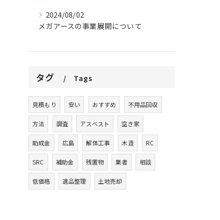
2024/08/02
メガアースの事業展開について
タグ
Tags
見積もり
安い
おすすめ
不用品回収
方法
調査
アスベスト
空き家
助成金
広島
解体工事
木造
RC
SRC
補助金
残置物
業者
相談
低価格
遺品整理
土地売却